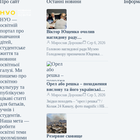
Про сайт
Останні новини
Інформ
НУО —
освітній
портал про
Віктор Ющенко очолив
навчання
наглядову раду
дітей,
Меморіального музею жертв
Мирослав Дорошко
Сер 6, 2026
студентське
Голодомору.
Головою наглядової ради Музею
життя та
Голодомору призначили Ющенка
новини
Фото 06.08.2026 00:55 Укрінформ
освітньої
Наглядова рада Національного музею
Голодомору-геноциду на своєму
галузі. Ми
першому зібранні…
пишемо про
освітню
Орел або решка – походження
культуру та
вислову та його українські
публікуємо
синоніми.
Мирослав Дорошко
Сер 5, 2026
цікаві статті
Звідки походить – “орел і решка”? /
для батьків,
Колаж 24 Каналу, фото magnific і НБУ
учнів і
Кинути монету – найпростіший спосіб
студентів.
здійснити…
Наша мета —
робити
освітні теми
Резервне сховище
зрозумілими