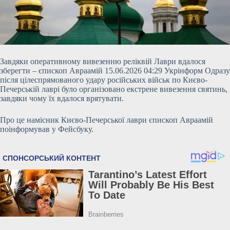
Завдяки оперативному вивезенню реліквій Лаври вдалося
зберегти – єпископ Авраамій 15.06.2026 04:29 Укрінформ Одразу
після цілеспрямованого удару російських військ по Києво-
Печерській лаврі було організовано екстрене вивезення святинь,
завдяки чому їх вдалося врятувати.
Про це намісник Києво-Печерської лаври єпископ Авраамій
поінформував у Фейсбуку.