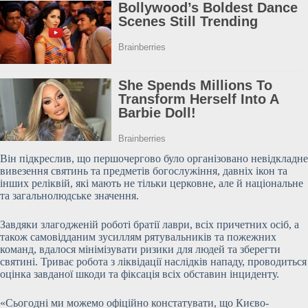
Він підкреслив, що першочергово було організовано невідкладне
вивезення святинь та предметів богослужіння, давніх ікон та
інших реліквій, які мають
не тільки церковне, але й національне
та загальнолюдське значення.
Завдяки злагодженій роботі братії лаври, всіх причетних осіб, а
також самовідданим зусиллям рятувальників та пожежних
команд, вдалося мінімізувати ризики для людей та зберегти
святині. Триває робота з ліквідації наслідків нападу, проводиться
оцінка завданої шкоди та фіксація всіх обставин інциденту.
«Сьогодні ми можемо офіційно констатувати, що Києво-