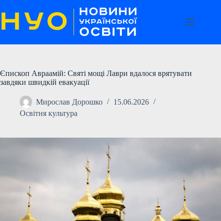
Перейти
до
вмісту
Єпископ Авраамій: Святі мощі Лаври вдалося врятувати
завдяки швидкій евакуації
Мирослав Дорошко
15.06.2026
Освітня культура