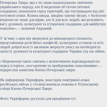
Печерська Лавра, яка є не лише національною святинею
українського народу, але й видатним об’єктом світової
спадщини, опинилася серед територій, що постраждали від цієї
потужної атаки. Кожна шкода, завдана такому місцю, є болісною
втратою не лише для вірян, але й для всіх людей, які розуміють
вагу духовної, культурної та історичної спадщини для майбутніх
поколінь», – зазначив Авраамій.
У зв’язку з цим він звернувся до міжнародної спільноти,
представників релігійних конфесій, культурних установ та всіх
людей доброї волі із закликом звернути увагу на необхідність
захисту духовної та культурної спадщини України під час війни.
«Збереження таких святинь є колективною відповідальністю
перед історією, сьогоденням та прийдешніми поколіннями», –
підкреслив намісник Києво-Печерської лаври.
Як інформував Укрінформ, внаслідок повітряної атаки
російських військ у столиці виникла пожежа в Успенському
соборі Києво-Печерської Лаври.
Фото Укрінформу доступні для придбання тут