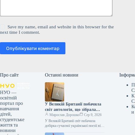
Save my name, email and website in this browser for the
next time I comment.
Опублікувати коментар
Про сайт
Останні новини
Інформ
П
С
НУО —
К
освітній
С
портал про
У Великій Британії побачила
К
навчання
світ антологія, що зібрала
и
дітей,
твори дванадцяти
Мирослав Дорошко
Сер 9, 2026
студентське
українських поетес, а у Швеції
У Великій Британії світ побачила
життя та
видано збірку текстів
добірка сучасної української поезії від
новини
жінок, що має назву War-Torn Voices:
Наталки Ворожбит.