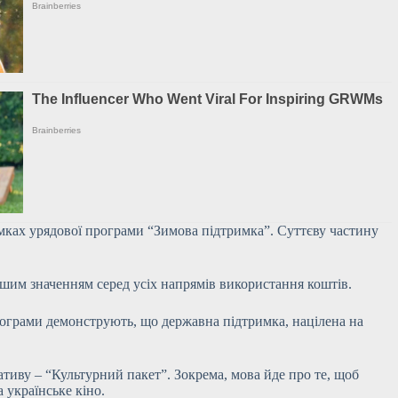
амках урядової програми “Зимова підтримка”. Суттєву частину
льшим значенням серед усіх напрямів використання коштів.
рограми демонструють, що державна підтримка, націлена на
тиву – “Культурний пакет”. Зокрема, мова йде про те, щоб
 українське кіно.