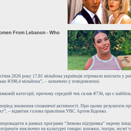
 січня 2026 року 17,81 мільйона українців отримали виплати у р
ко ₴398,4 мільйона”, – зазначено у повідомленні.
ижковій категорії, причому середній чек склав ₴736, що є найбі
період зниження споживчої активності. При цьому результати п
кт”, – відмітив голова правління УВС Артем Біденко.
 впровадити в рамках програми “Зимова підтримка” окрему ініціа
итрачати виключно на культурні товари: книжки, театри, музеї та