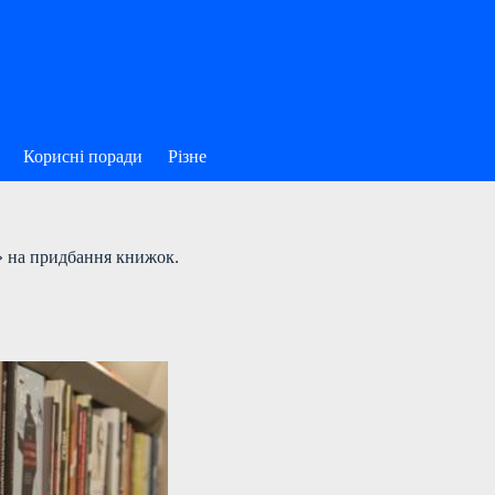
Корисні поради
Різне
» на придбання книжок.