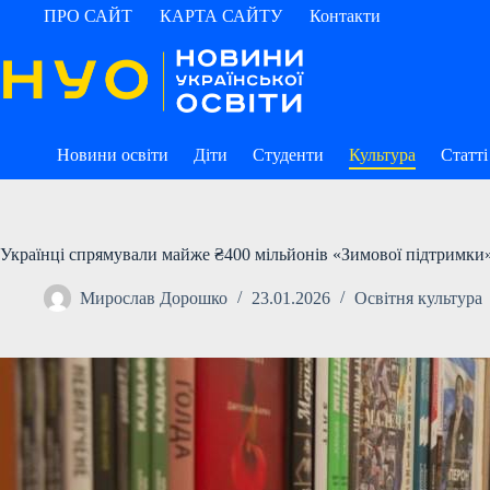
Перейти
ПРО САЙТ
КАРТА САЙТУ
Контакти
до
вмісту
Новини освіти
Діти
Студенти
Культура
Статті
Українці спрямували майже ₴400 мільйонів «Зимової підтримки
Мирослав Дорошко
23.01.2026
Освітня культура