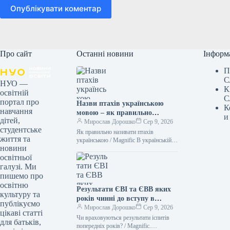
Опублікувати коментар
Про сайт
Останні новини
Інформ
П
С
НУО —
К
освітній
С
портал про
Назви птахів українською
К
навчання
мовою – як правильно
и
дітей,
назвати лелеку, зозулю,
Мирослав Дорошко
Сер 9, 2026
студентське
снігура
Як правильно називати птахів
життя та
українською / Magnific В українській
новини
мові існує безліч милозвучних слів.
освітньої
Тому не слід “забруднювати” своє
мовлення…
галузі. Ми
пишемо про
освітню
Результати ЄВІ та ЄВВ яких
культуру та
років чинні до вступу в
публікуємо
аспірантуру 2026 року
Мирослав Дорошко
Сер 9, 2026
цікаві статті
Чи враховуються результати іспитів
для батьків,
попередніх років? / Мagnific.