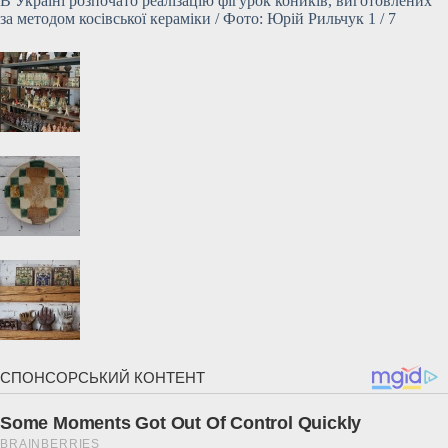
В Україні розпочато реалізацію фігурок коників, виготовлених
за методом косівської кераміки / Фото: Юрій Рильчук 1 / 7