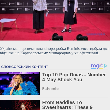
Українська перспективна кінорозробка Reminiscence здобула два
відзнаки на Карловарському міжнародному кінофестивалі.