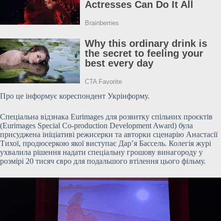
Про це інформує кореспондент Укрінформу.
Спеціальна відзнака Eurimages для розвитку спільних проєктів
(Eurimages Special Co-production Development Award) була
присуджена ініціативі режисерки та авторки сценарію Анастасії
Тихої, продюсеркою якої виступає
Дар’я Бассель. Колегія журі
ухвалила рішення надати спеціальну грошову винагороду у
розмірі 20 тисяч євро для подальшого втілення цього фільму.