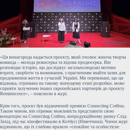
«Ця винагорода надається проєкту, який очолює жіноча творча
команда – молода режисерка та відома продюсерка. Він
розповідає історію, що досліджує загальнолюдські мотиви
втрати, скорботи та виживання, з прагненням знайти шлях для
продовження життя в сучаcній Україні. Ми переконані, що ця
відзнака, отримана на такому значущому етапі розробки, може
сприяти залученню інших європейських партнерів до проєкту
Reminiscence», – пояснили в журі.
Крім того, проєкт був відзначений премією Connecting Cottbus.
Таким чином, він отримає можливість представити свою
концепцію на Connecting Cottbus, копродукційному ринку Схід-
Захід, під час кінофестивалю в Котбусі (Німеччина). Члени журі
відзначили, що їх глибоко вразило «спокійне та особистісне