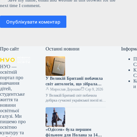
Save my name, email and website in this browser for the
next time I comment.
Опублікувати коментар
Про сайт
Останні новини
Інформ
П
С
НУО —
К
освітній
С
портал про
У Великій Британії побачила
К
навчання
світ антологія, що зібрала
и
дітей,
твори дванадцяти
Мирослав Дорошко
Сер 9, 2026
студентське
українських поетес, а у Швеції
У Великій Британії світ побачила
життя та
видано збірку текстів
добірка сучасної української поезії від
новини
жінок, що має назву War-Torn Voices:
Наталки Ворожбит.
освітньої
Ukrainian Women’s Poetry. До…
галузі. Ми
пишемо про
освітню
«Одіссея» була першим
культуру та
фільмом для Нолана за 14