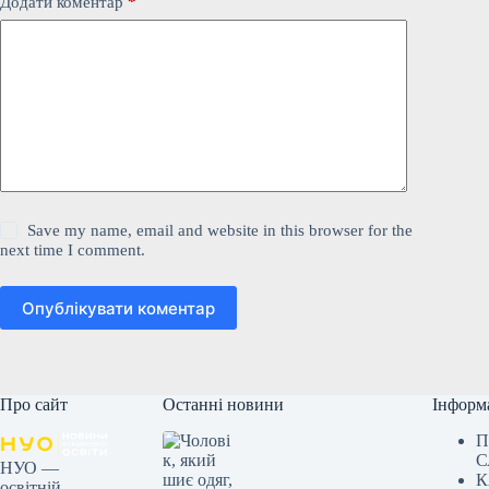
Додати коментар
*
Save my name, email and website in this browser for the
next time I comment.
Опублікувати коментар
Про сайт
Останні новини
Інформ
П
С
НУО —
К
освітній