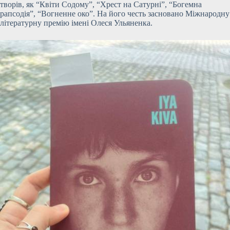
творів, як “Квіти Содому”, “Хрест на Сатурні”, “Богемна
рапсодія”, “Вогненне око”. На його честь засновано Міжнародну
літературну премію імені Олеся Ульяненка.