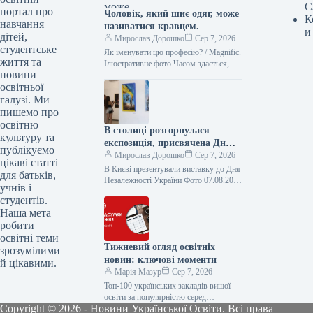
С
портал про
Чоловік, який шиє одяг, може
К
навчання
називатися кравцем.
и
дітей,
Мирослав Дорошко
Сер 7, 2026
студентське
Як іменувати цю професію? / Magnific.
життя та
Ілюстративне фото Часом здається, що
новини
всі, хто займається шиттям, – це
освітньої
просто “швачки”. Проте…
галузі. Ми
пишемо про
освітню
В столиці розгорнулася
культуру та
експозиція, присвячена Дню
публікуємо
Незалежності України.
Мирослав Дорошко
Сер 7, 2026
цікаві статті
В Києві презентували виставку до Дня
для батьків,
Незалежності України Фото 07.08.2026
учнів і
18:20 Укрінформ У столичному
студентів.
Центральному будинку художника
Наша мета —
організовано всеукраїнський
робити
вернісаж…
освітні теми
Тижневий огляд освітніх
зрозумілими
новин: ключові моменти
й цікавими.
Марія Мазур
Сер 7, 2026
Топ-100 українських закладів вищої
освіти за популярністю серед
Copyright © 2026 - Новини Української Освіти. Всі права
абітурієнтів 2026 року. Серед лідерів