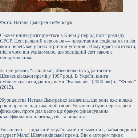
Фото: Наталя Дмитренко/Фейсбук
Сюжет книги розгортається в Києві у період після розпаду
СРСР. Центральний персонаж — представник соціальних низів,
який перебуває у психіатричній установі. Йому вдається втекти,
після чого він усвідомлює, що зовнішній світ також є
ненормальним.
За цей роман, “Сталінка”, Ульяненко був удостоєний
Шевченківської премії у 1997 році. В Україні книга
публікувалася видавництвами “Кальварія” (2000 рік) та “Фоліо”
(2013).
Журналістка Наталя Дмитренко зазначила, що вона вже кілька
років працює над тим, щоб твори Ульяненка були перекладені
фінською, проте для цього ще бракує фінансування,
кваліфікованих перекладачів та видавця.
Ульяненко — видатний український письменник, наймолодший
лауреат Малої Шевченківської премії. Він є автором таких