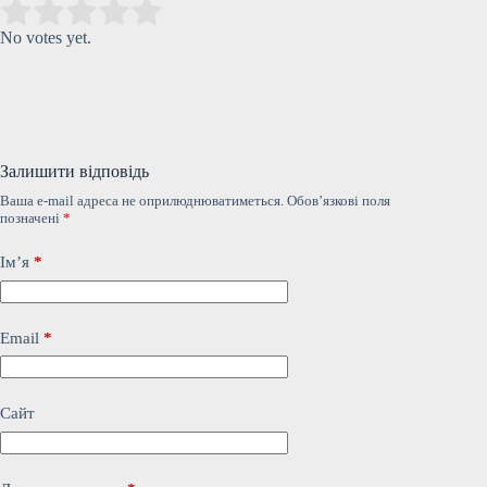
Submit Rating
Rate this item:
No votes yet.
Залишити відповідь
Ваша e-mail адреса не оприлюднюватиметься.
Обов’язкові поля
позначені
*
Ім’я
*
Email
*
Сайт