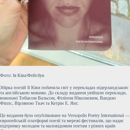
Фото: Ія Ківа/Фейсбук
Збірка поезій Ії Ківи побачила світ у перекладах нідерландською
та англійською мовами. До складу видання увійшли переклади,
виконані Тобіасом Вальсом, Філіпом Ніколаєвим, Вандою
Фіппс, Вірляною Ткач та Кетрін Е. Янг.
Це видання було опубліковане на Versopolis Poetry International —
європейській платформі поезії та мережі фестивалів, що надає
підтримку молодим та маловідомим поетам з різних країн