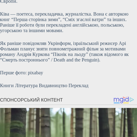
Європи.
Ківа — поетеса, перекладачка, журналістка. Вона є авторкою
книг “Перша сторінка зими”, “Сміх згаслої ватри” та інших.
Раніше її роботи були перекладені англійською, польською,
угорською та іншими мовами.
Як раніше повідомляв Укрінформ, ізраїльський режисер Арі
Фольман планує зняти повнометражний фільм за мотивами
роману Андрія Куркова “Пікнік на льоду” (також відомого як
“Смерть построннього” / Death and the Penguin).
Перше фото: pixabay
Книги Література Видавництво Переклад