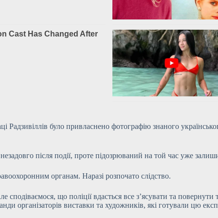
лаці Радзивіллів було привласнено фотографію знаного українськ
езадовго після події, проте підозрюваний на той час уже залиш
равоохоронним органам. Наразі розпочато слідство.
сподіваємося, що поліції вдасться все з’ясувати та повернути 
манди організаторів виставки та художників, які готували цю екс