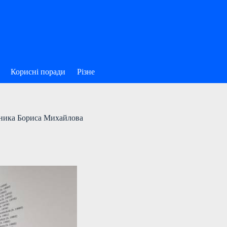
Корисні поради
Різне
жника Бориса Михайлова