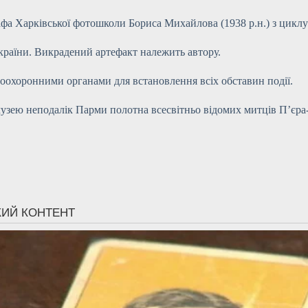
афа Харківської фотошколи Бориса Михайлова (1938 р.н.) з циклу
України. Викрадений артефакт належить автору.
оохоронними органами для встановлення всіх обставин події.
музею неподалік Парми полотна всесвітньо відомих митців П’єра