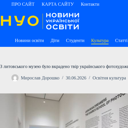
Перейти
ПРО САЙТ
КАРТА САЙТУ
Контакти
до
вмісту
Новини освіти
Діти
Студенти
Культура
Статті
З литовського музею було вкрадено твір українського фотохудо
Мирослав Дорошко
30.06.2026
Освітня культура