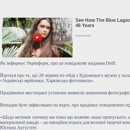
Як інформує Укрінформ, про це повідомляє видання Delfi.
Йдеться про те, що 28 червня по обіді з Художнього музею у па
«Українські мрійники: Харківська фотошкола».
Працівники мистецької установи виявили зникнення фотографії н
Випадок було зафіксовано на відео, про крадіжку повідомлено п
«Щодо мотивів злочину ми поки що можемо лише припускати, але 
матеріальної шкоди – це емоційна втрата для великої творчої ко
Юстина Аугустіте.