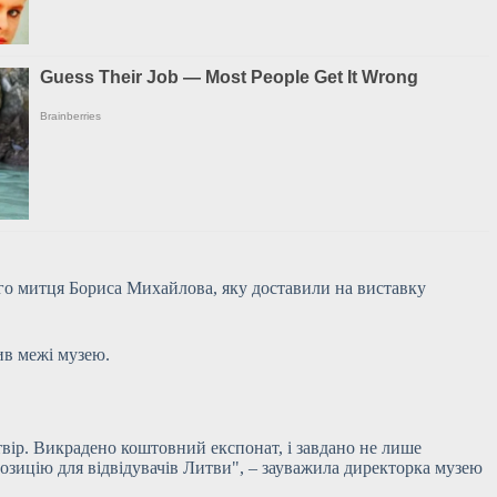
ого митця Бориса Михайлова, яку доставили на виставку
ив межі музею.
твір. Викрадено коштовний експонат, і завдано не лише
позицію для відвідувачів Литви", – зауважила директорка музею