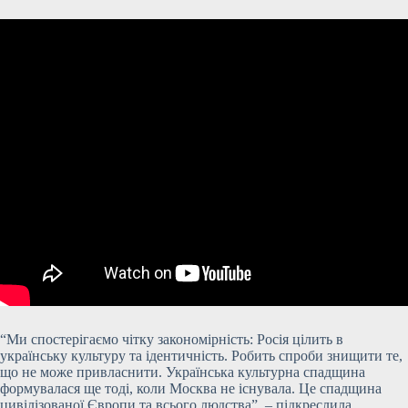
“Ми спостерігаємо чітку закономірність: Росія цілить в
українську культуру та ідентичність. Робить спроби знищити те,
що не може привласнити. Українська культурна спадщина
формувалася ще тоді, коли Москва не існувала. Це спадщина
цивілізованої Європи та всього людства”, – підкреслила