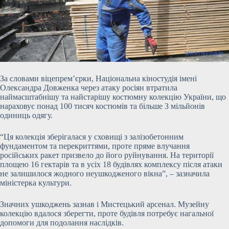
За словами віцепрем’єрки, Національна кіностудія імені
Олександра Довженка через атаку росіян втратила
наймасштабнішу та найстарішу костюмну колекцію України, що
нараховує понад 100 тисяч костюмів та більше 3 мільйонів
одиниць одягу.
“Ця колекція зберігалася у сховищі з залізобетонним
фундаментом та перекриттями, проте пряме влучання
російських ракет призвело до його руйнування. На території
площею 16 гектарів та в усіх 18 будівлях комплексу після атаки
не залишилося жодного неушкодженого вікна”, – зазначила
міністерка культури.
Значних ушкоджень зазнав і Мистецький арсенал. Музейну
колекцію вдалося зберегти, проте будівля потребує нагальної
допомоги для подолання наслідків.