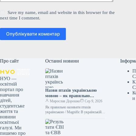
Save my name, email and website in this browser for the
next time I comment.
Опублікувати коментар
Про сайт
Останні новини
Інформ
П
С
НУО —
К
освітній
С
портал про
Назви птахів українською
К
навчання
мовою – як правильно
и
дітей,
назвати лелеку, зозулю,
Мирослав Дорошко
Сер 9, 2026
студентське
снігура
Як правильно називати птахів
життя та
українською / Magnific В українській
новини
мові існує безліч милозвучних слів.
освітньої
Тому не слід “забруднювати” своє
мовлення…
галузі. Ми
пишемо про