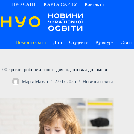
Перейти
ПРО САЙТ
КАРТА САЙТУ
Контакти
до
вмісту
Новини освіти
Діти
Студенти
Культура
Статті
100 кроків: робочий зошит для підготовки до школи
Марія Мазур
27.05.2026
Новини освіти