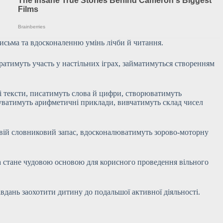
исьма та вдосконаленню умінь лічби й читання.
атимуть участь у настільних іграх, займатимуться створенням
кі тексти, писатимуть слова й цифри, створюватимуть
уватимуть арифметичні приклади, вивчатимуть склад чисел
свій словниковий запас, вдосконалюватимуть зорово-моторну
а стане чудовою основою для корисного проведення вільного
вдань заохотити дитину до подальшої активної діяльності.