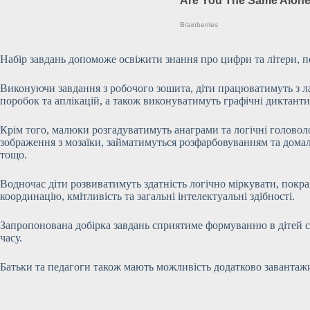
Набір завдань допоможе освіжити знання про цифри та літери, 
Виконуючи завдання з робочого зошита, діти працюватимуть з ла
поробок та аплікацій, а також виконуватимуть графічні диктанти
Крім того, малюки розгадуватимуть анаграми та логічні головоло
зображення з мозаїки, займатимуться розфарбовуванням та дома
тощо.
Водночас діти розвиватимуть здатність логічно міркувати, пок
координацію, кмітливість та загальні інтелектуальні здібності.
Запропонована добірка завдань сприятиме формуванню в дітей с
часу.
Батьки та педагоги також мають можливість додатково завантажи