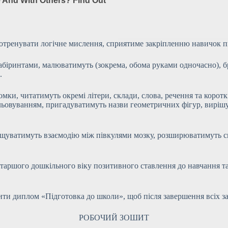
потренувати логічне мислення, сприятиме закріпленню навичок п
біринтами, малюватимуть (зокрема, обома руками одночасно), бр
.
мки, читатимуть окремі літери, склади, слова, речення та корот
льовуванням, пригадуватимуть назви геометричних фігур, виріш
ращуватимуть взаємодію між півкулями мозку, розширюватимуть 
таршого дошкільного віку позитивного ставлення до навчання т
ти диплом «Підготовка до школи», щоб після завершення всіх за
РОБОЧИЙ ЗОШИТ