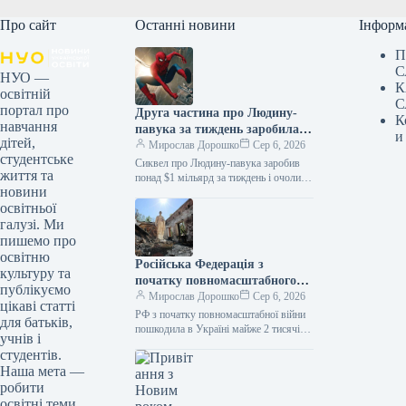
Про сайт
Останні новини
Інформ
П
С
НУО —
К
освітній
С
портал про
Друга частина про Людину-
К
навчання
павука за тиждень заробила
и
дітей,
понад мільярд доларів і
Мирослав Дорошко
Сер 6, 2026
студентське
очолила список
Сиквел про Людину-павука заробив
життя та
найприбутковіших фільмів
понад $1 мільярд за тиждень і очолив
новини
список найприбутковіших фільмів
поточного року.
освітньої
року 06.08.2026 10:28 Укрінформ
Кінострічка «Людина-павук:…
галузі. Ми
пишемо про
освітню
Російська Федерація з
культуру та
початку повномасштабного
публікуємо
вторгнення завдала шкоди
Мирослав Дорошко
Сер 6, 2026
цікаві статті
приблизно 2000 українським
РФ з початку повномасштабної війни
для батьків,
пам’яткам.
пошкодила в Україні майже 2 тисячі
учнів і
пам’яток 06.08.2026 11:09 Укрінформ
студентів.
Росія завдала шкоди 1990
Наша мета —
пам’яткам…
робити
освітні теми