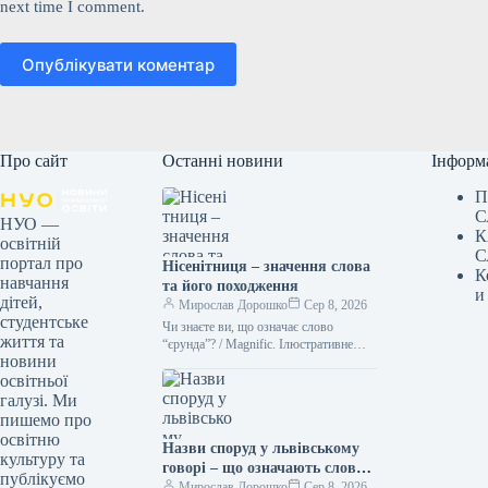
next time I comment.
Опублікувати коментар
Про сайт
Останні новини
Інформ
П
С
НУО —
К
освітній
С
портал про
Нісенітниця – значення слова
К
навчання
та його походження
и
дітей,
Мирослав Дорошко
Сер 8, 2026
студентське
Чи знаєте ви, що означає слово
життя та
“єрунда”? / Magnific. Ілюстративне
новини
фото Іноді історія походження слова
освітньої
буває цікавішою за саме його…
галузі. Ми
пишемо про
освітню
Назви споруд у львівському
культуру та
говорі – що означають слова
публікуємо
“двірець”, “креденс”,
Мирослав Дорошко
Сер 8, 2026