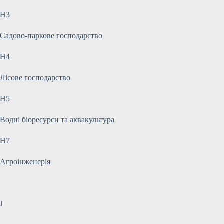
H3
Садово-паркове господарство
H4
Лісове господарство
H5
Водні біоресурси та аквакультура
H7
Агроінженерія
J