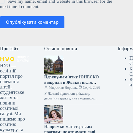
Save my name, email and website in this browser for the
next time I comment.
Опублікувати коментар
Про сайт
Останні новини
Інформ
П
С
НУО —
К
освітній
С
портал про
Церкву-пам’ятку ЮНЕСКО
К
навчання
відкрили в Жовкві після
и
дітей,
реставрації
Мирослав Дорошко
Сер 6, 2026
студентське
У Жовкві відновили унікальну
життя та
дерев’яну церкву, яка входить до
новини
списку ЮНЕСКО 06.08.2026 17:59
освітньої
Укрінформ У місті Жовква, що на
Львівщині,…
галузі. Ми
пишемо про
освітню
Напрямки магістерських
культуру та
програм: де отримати дані