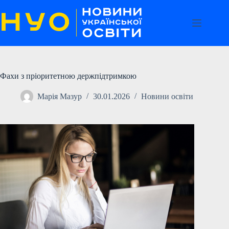
Перейти
до
вмісту
Фахи з пріоритетною держпідтримкою
Марія Мазур
30.01.2026
Новини освіти