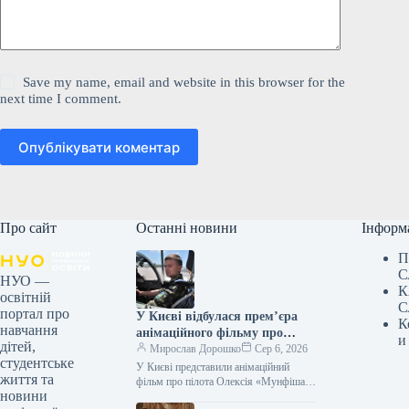
Save my name, email and website in this browser for the
next time I comment.
Опублікувати коментар
Про сайт
Останні новини
Інформ
П
С
НУО —
К
освітній
С
портал про
У Києві відбулася прем’єра
К
навчання
анімаційного фільму про
и
дітей,
пілота Олексія «Мунфіша»
Мирослав Дорошко
Сер 6, 2026
студентське
Меся.
У Києві представили анімаційний
життя та
фільм про пілота Олексія «Мунфіша»
новини
Меся Відео 06.08.2026 20:51