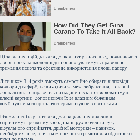
Ці завдання підійдуть для дошкільнят різного віку, починаючи з
дворічного: наймолодші діти опановуватимуть правильне
тримання пензля та
ефективне використання площі паперу.
Діти віком 3–4 років зможуть самостійно обирати відповідні
кольори для фарб, не виходити за межі зображення, а старші
дошкільнята, спираючись на наданий ескіз, створюватимуть
власні картини, доповнюючи їх за власним бажанням,
комбінуючи кольори та експериментуючи з відтінками.
Різноманітні варіанти для доопрацювання малюнків
сприятимуть розвитку координації рухів очей та рук,
візуального сприйняття, дрібної моторики – навичок,
необхідних перед початком навчання грамоти для підготовки
руки до письма.