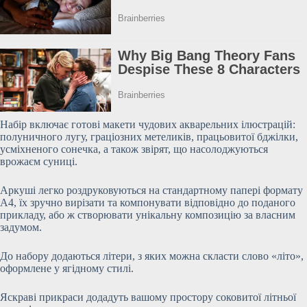
Набір включає готові макети чудових акварельних ілюстрацій:
полуничного лугу, граціозних метеликів, працьовитої бджілки,
усміхненого сонечка, а також звірят, що насолоджуються
врожаєм суниці.
Аркуші
легко роздруковуються на стандартному папері формату
A4, їх зручно вирізати та компонувати відповідно до поданого
прикладу, або ж створювати унікальну композицію за власним
задумом.
До набору додаються літери, з яких можна скласти слово «літо»,
оформлене у ягідному стилі.
Яскраві прикраси додадуть вашому простору соковитої літньої