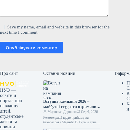
Save my name, email and website in this browser for the
next time I comment.
Опублікувати коментар
Про сайт
Останні новини
Інформ
П
С
НУО —
К
освітній
С
портал про
Вступна кампанія 2026 –
К
навчання
майбутні студенти отримали
и
дітей,
списки рекомендованих до
Мирослав Дорошко
Сер 6, 2026
студентське
зарахування
Рекомендації щодо прийому на
життя та
бакалаврат / Magnific В Україні триває
новини
процес вступу до вишів у 2026 році. В