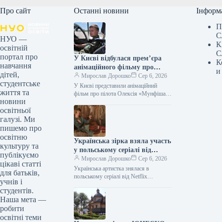
Про сайт
Останні новини
Інформ
П
С
НУО —
К
освітній
С
портал про
У Києві відбулася прем’єра
К
навчання
анімаційного фільму про
и
дітей,
пілота Олексія «Мунфіша»
Мирослав Дорошко
Сер 6, 2026
студентське
Меся.
У Києві представили анімаційний
життя та
фільм про пілота Олексія «Мунфіша»
новини
Меся Відео 06.08.2026 20:51
освітньої
Укрінформ У Музеї війни відбулася
прем’єра першої…
галузі. Ми
пишемо про
освітню
Українська зірка взяла участь
культуру та
у польському серіалі від
публікуємо
Netflix
Мирослав Дорошко
Сер 6, 2026
цікаві статті
Українська артистка знялася в
для батьків,
польському серіалі від Netflix
учнів і
06.08.2026 21:06 Укрінформ
студентів.
Українська артистка Оксана
Наша мета —
Черкашина, відома за роботами у
робити
стрічках…
освітні теми