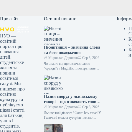
Про сайт
Останні новини
Інформ
П
С
НУО —
К
освітній
С
портал про
Нісенітниця – значення слова
К
навчання
та його походження
и
дітей,
Мирослав Дорошко
Сер 8, 2026
студентське
Чи знаєте ви, що означає слово
життя та
“єрунда”? / Magnific. Ілюстративне
новини
фото Іноді історія походження слова
освітньої
буває цікавішою за саме його…
галузі. Ми
пишемо про
освітню
Назви споруд у львівському
культуру та
говорі – що означають слова
публікуємо
“двірець”, “креденс”,
Мирослав Дорошко
Сер 8, 2026
цікаві статті
“кнайпа”
Львівський діалект / Фото: lviv.travel У
для батьків,
Галичині можна зустріти чимало
учнів і
захоплюючих слів. Деякі з них можуть
студентів.
справді спантеличити навіть
Наша мета —
досвідченого…