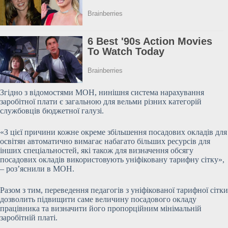
Згідно з відомостями МОН, нинішня система нарахування
заробітної плати є загальною для вельми різних категорій
службовців бюджетної галузі.
«З цієї причини кожне окреме збільшення
посадових окладів для
освітян автоматично вимагає набагато більших ресурсів для
інших спеціальностей, які також для визначення обсягу
посадових окладів використовують уніфіковану тарифну сітку»,
– роз’яснили в МОН.
Разом з тим, переведення педагогів з уніфікованої тарифної сітки
дозволить підвищити саме величину посадового окладу
працівника та визначити його пропорційним мінімальній
заробітній платі.