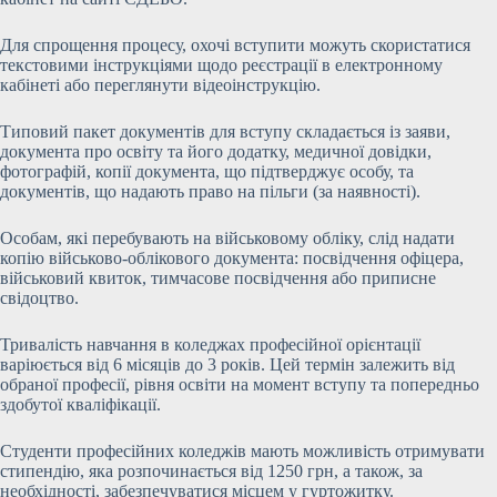
Для спрощення процесу, охочі вступити можуть скористатися
текстовими інструкціями щодо реєстрації в електронному
кабінеті або переглянути відеоінструкцію.
Типовий пакет документів для вступу складається із заяви,
документа про освіту та його додатку, медичної довідки,
фотографій, копії документа, що підтверджує особу, та
документів, що надають право на пільги (за наявності).
Особам, які перебувають на військовому обліку, слід надати
копію військово-облікового документа: посвідчення офіцера,
військовий квиток, тимчасове посвідчення або приписне
свідоцтво.
Тривалість навчання в коледжах професійної орієнтації
варіюється від 6 місяців до 3 років. Цей термін залежить від
обраної професії, рівня освіти на момент вступу та попередньо
здобутої кваліфікації.
Студенти професійних коледжів мають можливість отримувати
стипендію, яка розпочинається від 1250 грн, а також, за
необхідності, забезпечуватися місцем у гуртожитку.