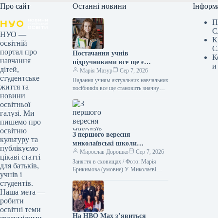
Про сайт
Останні новини
Інформ
П
С
НУО —
К
освітній
С
портал про
Постачання учнів
К
навчання
підручниками все ще є
и
дітей,
проблемою, – міністр
Марія Мазур
Сер 7, 2026
студентське
Надання учням актуальних навчальних
життя та
посібників все ще становить значну
новини
проблему. Цю думку висловив
освітньої
очільник Міністерства освіти і науки
Андрій Бутенко…
галузі. Ми
пишемо про
освітню
З першого вересня
культуру та
миколаївські школи
публікуємо
розпочнуть навчання, проте
Мирослав Дорошко
Сер 7, 2026
цікаві статті
уроки проводитимуться
Заняття в сховищах / Фото: Марія
для батьків,
виключно в захисних
Брикимова (умовне) У Миколаєві
учнів і
заняття можуть відбуватися виключно
спорудах.
студентів.
в укриттях. Міська влада розглядає
Наша мета —
такий…
робити
освітні теми
На HBO Max з’явиться