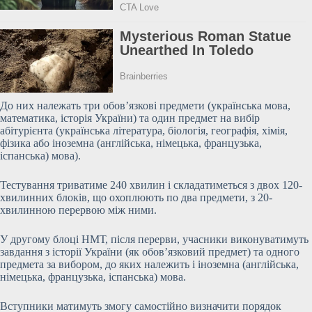
До них належать три обов’язкові предмети (українська мова,
математика, історія України) та один предмет на вибір
абітурієнта (українська література, біологія, географія, хімія,
фізика або іноземна (англійська, німецька, французька,
іспанська) мова).
Тестування триватиме 240 хвилин і складатиметься з двох 120-
хвилинних блоків, що охоплюють по два предмети, з 20-
хвилинною перервою між ними.
У другому блоці НМТ, після перерви, учасники виконуватимуть
завдання з історії України (як обов’язковий предмет) та одного
предмета за вибором, до яких належить і іноземна (англійська,
німецька, французька,
іспанська) мова.
Вступники матимуть змогу самостійно визначити порядок