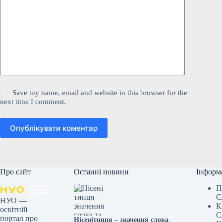
Save my name, email and website in this browser for the
next time I comment.
Опублікувати коментар
Про сайт
Останні новини
Інформ
П
С
НУО —
К
освітній
С
портал про
Нісенітниця – значення слова