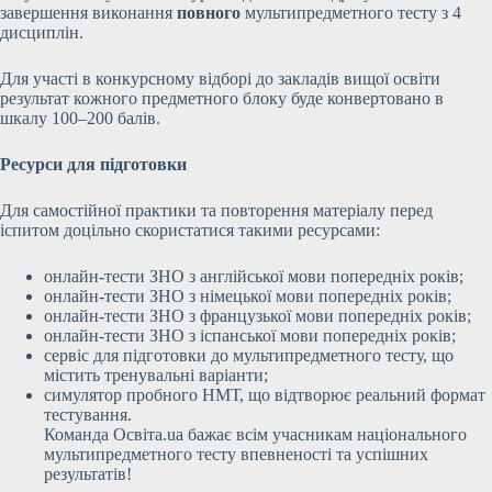
завершення виконання
повного
мультипредметного тесту з 4
дисциплін.
Для участі в конкурсному відборі до закладів вищої освіти
результат кожного предметного блоку буде конвертовано в
шкалу 100–200 балів.
Ресурси для підготовки
Для самостійної практики та повторення матеріалу перед
іспитом доцільно скористатися такими ресурсами:
онлайн-тести ЗНО з англійської мови попередніх років;
онлайн-тести ЗНО з німецької мови попередніх років;
онлайн-тести ЗНО з французької мови попередніх років;
онлайн-тести ЗНО з іспанської мови попередніх років;
сервіс для підготовки до мультипредметного тесту, що
містить тренувальні варіанти;
симулятор пробного НМТ, що відтворює реальний формат
тестування.
Команда Освіта.ua бажає всім учасникам національного
мультипредметного тесту впевненості та успішних
результатів!