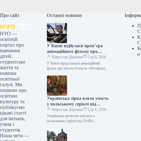
Про сайт
Останні новини
Інформ
П
С
НУО —
К
освітній
С
портал про
У Києві відбулася прем’єра
К
навчання
анімаційного фільму про
и
дітей,
пілота Олексія «Мунфіша»
Мирослав Дорошко
Сер 6, 2026
студентське
Меся.
У Києві представили анімаційний
життя та
фільм про пілота Олексія «Мунфіша»
новини
Меся Відео 06.08.2026 20:51
освітньої
Укрінформ У Музеї війни відбулася
прем’єра першої…
галузі. Ми
пишемо про
освітню
Українська зірка взяла участь
культуру та
у польському серіалі від
публікуємо
Netflix
Мирослав Дорошко
Сер 6, 2026
цікаві статті
Українська артистка знялася в
для батьків,
польському серіалі від Netflix
учнів і
06.08.2026 21:06 Укрінформ
студентів.
Українська артистка Оксана
Наша мета —
Черкашина, відома за роботами у