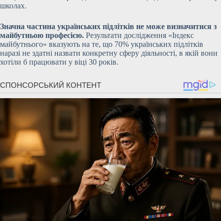
школах.
Значна частина українських підлітків не може визначитися з
майбутньою професією.
Результати дослідження «Індекс
майбутнього» вказують на те, що 70% українських підлітків
наразі не здатні назвати конкретну сферу діяльності, в якій вони
хотіли б працювати у віці 30 років.