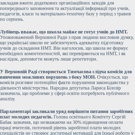
закладам вжити додаткових організаційних заходів для
попереднього заповнення та актуалізації інформації про учнів,
педагогів, класи та матеріально-технічну базу у період з травня
по серпень.
Лубінець вважає, що школа майже не готує учнів до НМТ.
Уповноважений Верховної Ради з прав людини висловив думку,
що українські школи не забезпечують адекватну підготовку
учнів до складання НМТ. Він наголосив, що школа не формує
необхідних компетентностей, які перевіряються на НМТ, і як
наслідок, допомогти можуть лише репетитори.
У Верховній Раді створюється Тимчасова слідча комісія для
вивчення можливих порушень з боку МОН.
Очікується, що
комісія розгляне потенційні факти порушення законодавства у
діяльності міністерства. Народна депутатка Лариса Білозір
зазначила, що проблеми у сфері освіти потребують публічного
аналізу.
Парламентарі закликали уряд вирішити питання заробітних
плат молодих педагогів.
Голова освітнього Комітету Сергій
Бабак зазначив, що незважаючи на 30% підвищення оплати
праці вчителів, поточний рівень заробітної плати молодих
спеціалістів не створює достатньої мотивації для їхньої роботи у