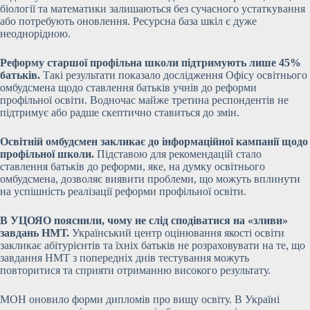
біології та математики залишаються без сучасного устаткування
або потребують оновлення. Ресурсна база шкіл є дуже
неоднорідною.
Реформу старшої профільна школи підтримують лише 45%
батьків.
Такі результати показало дослідження Офісу освітнього
омбудсмена щодо ставлення батьків учнів до реформи
профільної освіти. Водночас майже третина респондентів не
підтримує або радше скептично ставиться до змін.
Освітній омбудсмен закликає до інформаційної кампанії щодо
профільної школи.
Підставою для рекомендацій стало
ставлення батьків до реформи, яке, на думку освітнього
омбудсмена, дозволяє виявити проблеми, що можуть вплинути
на успішність реалізації реформи профільної освіти.
В УЦОЯО пояснили, чому не слід сподіватися на «зливи»
завдань НМТ.
Український центр оцінювання якості освіти
закликає абітурієнтів та їхніх батьків не розраховувати на те, що
завдання НМТ з попередніх днів тестування можуть
повторитися та сприяти отриманню високого результату.
МОН оновило форми дипломів про вищу освіту. В Україні