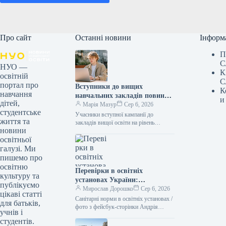
Про сайт
Останні новини
Інформ
П
С
НУО —
К
освітній
С
портал про
Вступники до вищих
К
навчання
навчальних закладів повинні
и
дітей,
виконати умови для
Марія Мазур
Сер 6, 2026
студентське
зарахування до 11 серпня.
Учасники вступної кампанії до
життя та
закладів вищої освіти на рівень
новини
бакалаврату, які отримали
освітньої
рекомендацію щодо зарахування на
бюджетні або контрактні місця…
галузі. Ми
пишемо про
освітню
Перевірки в освітніх
культуру та
установах України:
публікуємо
відповідність санітарним
Мирослав Дорошко
Сер 6, 2026
цікаві статті
нормам
Санітарні норми в освітніх установах /
для батьків,
фото з фейсбук-сторінки Андрія
учнів і
Сташківа Протягом першої половини
студентів.
поточного року Державна служба по