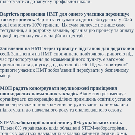
підготуватися до запуску профільної школи.
Вартість проведення НМТ для одного учасника перевищує
тисячу гривень.
Вартість тестування одного абітурієнта у 2026
році становить 1070 гривень. Ця сума включає не лише саме
тестування, а й розробку завдань, організацію процесу та оплату
праці персоналу екзаменаційних центрів.
Запізнення на НМТ через тривогу є підставою для додаткової
сесії.
Запізнення на НМТ, спричинене повітряною тривогою під
час транспортування до екзаменаційного пункту, є вагомою
причиною для допуску до додаткової сесії. Під час повітряної
тривоги учасник НМТ зобов’язаний перебувати у безпечному
місці.
МОН радить консервувати неушкоджені приміщення
пошкоджених навчальних закладів.
Відомство рекомендує
організувати консервацію вцілілих приміщень освітніх установ,
якщо через значні пошкодження чи руйнування їх неможливо
підготувати до навчального року та опалювального сезону.
STEM-лабораторії наявні лише у 8% українських шкіл.
Тільки 8% українських шкіл обладнані STEM-лабораторіями,
тоді як у багатьох навчальних закладах кабінети фізики, хімії,