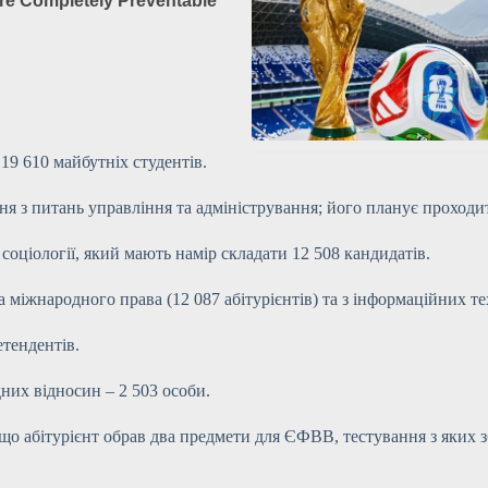
19 610 майбутніх студентів.
ня з питань управління та
адміністрування; його планує проходит
а соціології, який мають намір складати 12 508 кандидатів.
а міжнародного права (12 087 абітурієнтів) та з інформаційних тех
етендентів.
дних відносин – 2 503 особи.
о абітурієнт обрав два предмети для ЄФВВ, тестування з яких збі