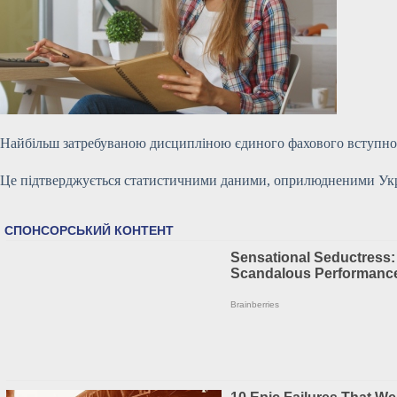
Найбільш затребуваною дисципліною єдиного фахового вступного 
Це підтверджується статистичними даними, оприлюдненими Украї