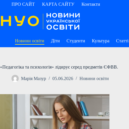
Перейти
ПРО САЙТ
КАРТА САЙТУ
Контакти
до
вмісту
Новини освіти
Діти
Студенти
Культура
Статті
«Педагогіка та психологія» лідирує серед предметів ЄФВВ.
Марія Мазур
05.06.2026
Новини освіти