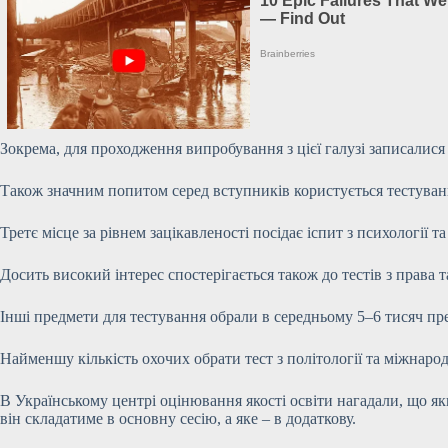
Зокрема, для проходження випробування з цієї галузі записалися 
Також значним попитом серед вступників користується тестуван
Третє місце за рівнем зацікавленості посідає іспит з психології т
Досить високий інтерес спостерігається також до тестів з права т
Інші предмети для тестування обрали в середньому 5–6 тисяч пр
Найменшу кількість охочих обрати тест з політології та міжнаро
В Українському центрі оцінювання якості освіти нагадали, що якщ
він складатиме в основну сесію, а яке – в додаткову.