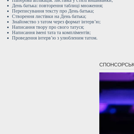
Паперова аплікація: листівка у стилі вишиванки;
День батька: повторення таблиці множення;
Переписування тексту про День батька;
Створення листівки на День батька;
Знайомство з татом через формат інтерв’ю;
Написання твору про свого татуся;
Написання імені тата та компліментів;
Проведення інтерв’ю з улюбленим татом.