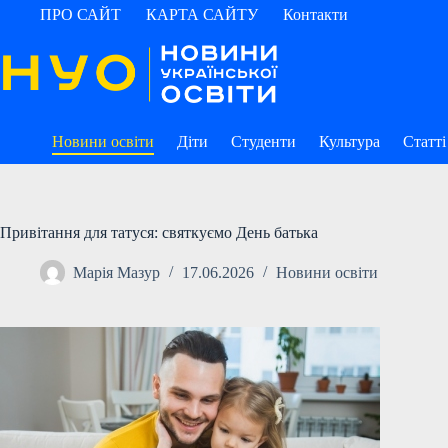
Перейти
ПРО САЙТ
КАРТА САЙТУ
Контакти
до
вмісту
Новини освіти
Діти
Студенти
Культура
Статті
Привітання для татуся: святкуємо День батька
Марія Мазур
17.06.2026
Новини освіти