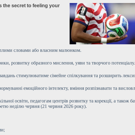
еплими словами або власним малюнком.
рики, розвитку образного мислення, уяви та творчого потенціалу.
 завдань стимулюватиме сімейне спілкування та розширить лекси
рмуванні емоційного інтелекту, вміння розпізнавати та висловл
льної освіти, педагогам центрів розвитку та корекції, а також б
третю неділю червня (21 червня 2026 року).
ми;