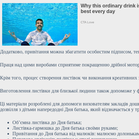
Додатково, привітання можна збагатити особистим підписом, т
Праця над цими виробами сприятиме покращенню
дрібної мото
Крім того, процес створення листівок чи виконання креативних
Виготовлення листівки для близької людини також допоможе у фо
Ці матеріали розроблені для допомоги вихователям закладів дошкі
дозвілля з дітьми напередодні Дня батька, який відзначається у 
Об’ємна листівка до Дня батька;
Листівка-гармошка до Дня батька своїми руками;
Привітання до Дня батька від малюків: малюємо долонька