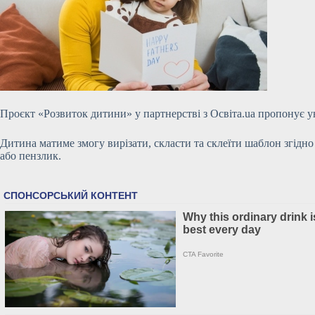
Проєкт «Розвиток дитини» у партнерстві з Освіта.ua пропонує ун
Дитина матиме змогу вирізати, скласти та склеїти шаблон згідн
або пензлик.