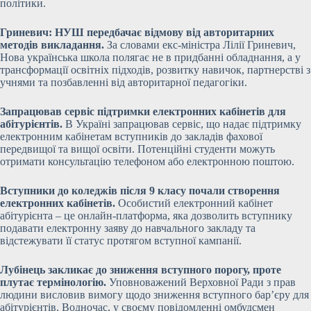
політики.
Гриневич: НУШ передбачає відмову від авторитарних
методів викладання.
За словами екс-міністра Лілії Гриневич,
Нова українська школа полягає не в придбанні обладнання, а у
трансформації освітніх підходів, розвитку навичок, партнерстві з
учнями та позбавленні від авторитарної педагогіки.
Запрацював сервіс підтримки електронних кабінетів для
абітурієнтів.
В Україні запрацював сервіс, що надає підтримку
електронним кабінетам вступників до закладів фахової
передвищої та вищої освіти. Потенційні студенти можуть
отримати консультацію телефоном або електронною поштою.
Вступники до коледжів після 9 класу почали створення
електронних кабінетів.
Особистий електронний кабінет
абітурієнта – це онлайн-платформа, яка дозволить вступнику
подавати електронну заяву до навчального закладу та
відстежувати її статус протягом вступної кампанії.
Лубінець закликає до зниження вступного порогу, проте
плутає термінологію.
Уповноважений Верховної Ради з прав
людини висловив вимогу щодо зниження вступного бар’єру для
абітурієнтів. Водночас, у своєму повідомленні омбудсмен