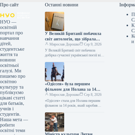
Про сайт
Останні новини
Інформ
П
С
НУО —
К
освітній
С
портал про
У Великій Британії побачила
К
навчання
світ антологія, що зібрала
и
дітей,
твори дванадцяти
Мирослав Дорошко
Сер 9, 2026
студентське
українських поетес, а у Швеції
У Великій Британії світ побачила
життя та
видано збірку текстів
добірка сучасної української поезії від
новини
жінок, що має назву War-Torn Voices:
Наталки Ворожбит.
освітньої
Ukrainian Women’s Poetry. До…
галузі. Ми
пишемо про
освітню
«Одіссея» була першим
культуру та
фільмом для Нолана за 14
публікуємо
років, який подолав позначку
Мирослав Дорошко
Сер 8, 2026
цікаві статті
в $1 мільярд зібраних коштів.
«Одіссея» стала для Нолана першим
для батьків,
фільмом за 14 років, який заробив
учнів і
понад $1 мільярд 08.08.2026 14:27
студентів.
Укрінформ Стрічка Крістофера
Наша мета —
Нолана…
робити
освітні теми
Міністр культури Литви