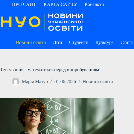
Перейти
ПРО САЙТ
КАРТА САЙТУ
Контакти
до
вмісту
Новини освіти
Діти
Студенти
Культура
Статті
Тестування з математики: перед випробуванням
Марія Мазур
01.06.2026
Новини освіти