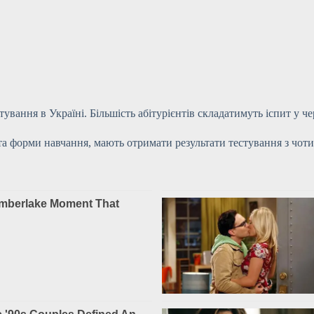
вання в Україні. Більшість абітурієнтів складатимуть іспит у че
і та форми навчання, мають отримати результати тестування з чот