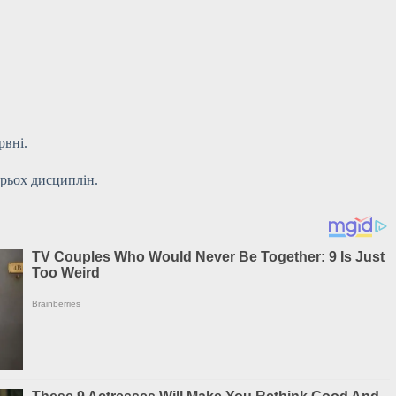
рвні.
ирьох дисциплін.