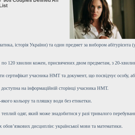
ика, історія України) та один предмет за вибором абітурієнта (укр
ів по 120 хвилин кожен, присвячених двом предметам, з 20-хви
ти сертифікат учасника НМТ та документ, що посвідчує особу, аб
 доступна на інформаційній сторінці учасника НМТ.
-якого кольору та пляшку води без етикетки.
 теплий одяг, який може знадобитися у разі тривалого перебуванн
обов’язкових дисциплін: української мови та математики.