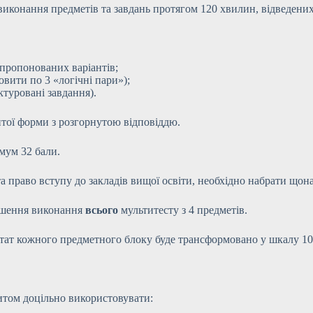
иконання предметів та завдань протягом 120 хвилин, відведених
запропонованих варіантів;
овити по 3 «логічні пари»);
ктуровані завдання).
итої форми з розгорнутою відповіддю.
мум 32 бали.
а право вступу до закладів вищої освіти, необхідно набрати щон
ершення виконання
всього
мультитесту з 4 предметів.
льтат кожного предметного блоку буде трансформовано у шкалу 10
итом доцільно використовувати: