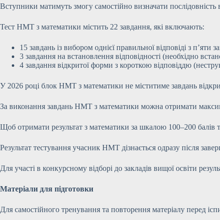
Вступники матимуть змогу самостійно визначати послідовність в
Тест НМТ з математики містить 22 завдання, які включають:
15 завдань із вибором однієї правильної відповіді з п’яти 
3 завдання на встановлення відповідності (необхідно встан
4 завдання відкритої форми з короткою відповіддю (нестру
У 2026 році блок НМТ з математики не міститиме завдань відкр
За виконання завдань НМТ з математики можна отримати макси
Щоб отримати результат з математики за шкалою 100–200 балів т
Результат тестування учасник НМТ дізнається одразу після зав
Для участі в конкурсному відборі до закладів вищої освіти резу
Матеріали для підготовки
Для самостійного тренування та повторення матеріалу перед ісп