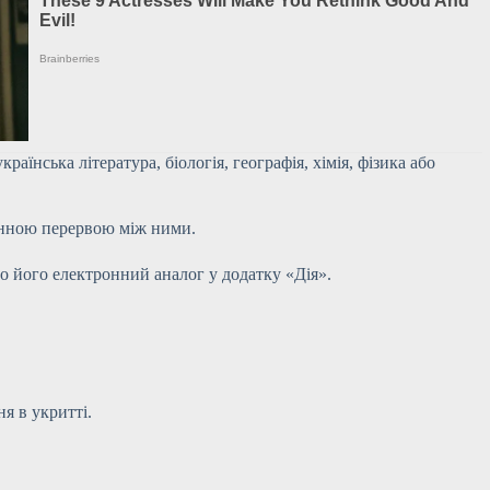
аїнська література, біологія, географія, хімія, фізика або
линною перервою між ними.
о його електронний аналог у додатку «Дія».
я в укритті.