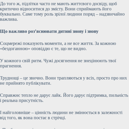
До того ж, підлітки часто не мають життєвого досвіду, щоб
критично відноситися до змісту. Вони сприймають його
буквально. Саме тому роль зрілої людини поряд – надзвичайно
важлива.
Що важливо роз’яснювати дитині знову і знову
Соцмережі показують моменти, а не все життя. За кожною
«бездоганною» оповіддю є те, що не видно.
У кожного свій ритм. Чужі досягнення не знецінюють твої
прагнення.
Труднощі – це звично. Вони трапляються у всіх, просто про них
не прийнято публікувати.
Справжнє тепло не дарує лайк. Його дарує підтримка, пильність
і реальна присутність.
І найголовніше – цінність людини не змінюється в залежності
від того, як вона постає в стрічці.