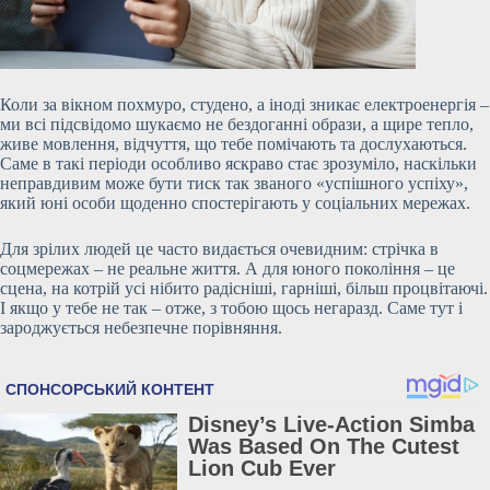
Коли за вікном похмуро, студено, а іноді зникає електроенергія –
ми всі підсвідомо шукаємо не бездоганні образи, а щире тепло,
живе мовлення, відчуття, що тебе помічають та дослухаються.
Саме в такі періоди особливо яскраво стає зрозуміло, наскільки
неправдивим може бути тиск так званого «успішного успіху»,
який юні особи щоденно спостерігають у соціальних мережах.
Для зрілих людей це часто видається очевидним: стрічка в
соцмережах – не реальне життя. А для юного
покоління – це
сцена, на котрій усі нібито радісніші, гарніші, більш процвітаючі.
І якщо у тебе не так – отже, з тобою щось негаразд. Саме тут і
зароджується небезпечне порівняння.