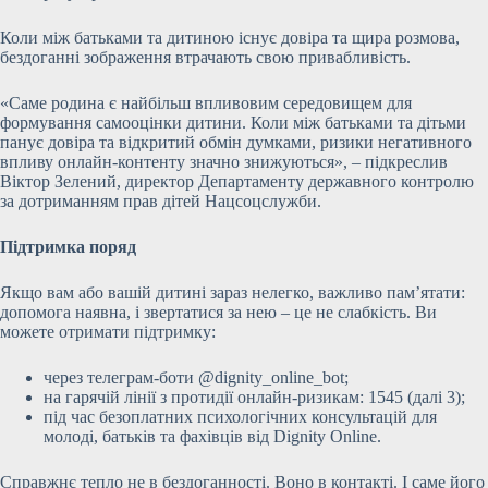
Коли між батьками та дитиною існує довіра та щира розмова,
бездоганні зображення втрачають свою привабливість.
«Саме родина є найбільш впливовим середовищем для
формування самооцінки дитини. Коли між батьками та дітьми
панує довіра та відкритий обмін думками, ризики негативного
впливу онлайн-контенту значно знижуються», – підкреслив
Віктор Зелений, директор Департаменту державного контролю
за дотриманням прав дітей Нацсоцслужби.
Підтримка поряд
Якщо вам або вашій дитині зараз нелегко, важливо пам’ятати:
допомога наявна, і звертатися за нею – це не слабкість. Ви
можете отримати підтримку:
через телеграм-боти @dignity_online_bot;
на гарячій лінії з протидії онлайн-ризикам: 1545 (далі 3);
під час безоплатних психологічних консультацій для
молоді, батьків та фахівців від Dignity Online.
Справжнє тепло не в бездоганності. Воно в контакті. І саме його