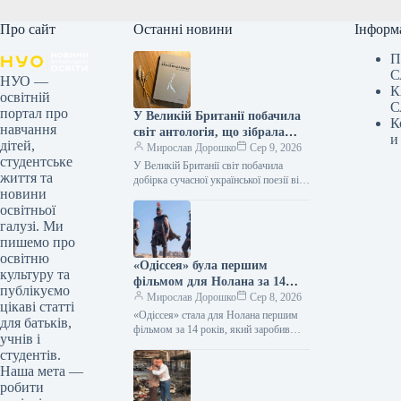
Про сайт
Останні новини
Інформ
П
С
НУО —
К
освітній
С
портал про
У Великій Британії побачила
К
навчання
світ антологія, що зібрала
и
дітей,
твори дванадцяти
Мирослав Дорошко
Сер 9, 2026
студентське
українських поетес, а у Швеції
У Великій Британії світ побачила
життя та
видано збірку текстів
добірка сучасної української поезії від
новини
жінок, що має назву War-Torn Voices:
Наталки Ворожбит.
освітньої
Ukrainian Women’s Poetry. До…
галузі. Ми
пишемо про
освітню
«Одіссея» була першим
культуру та
фільмом для Нолана за 14
публікуємо
років, який подолав позначку
Мирослав Дорошко
Сер 8, 2026
цікаві статті
в $1 мільярд зібраних коштів.
«Одіссея» стала для Нолана першим
для батьків,
фільмом за 14 років, який заробив
учнів і
понад $1 мільярд 08.08.2026 14:27
студентів.
Укрінформ Стрічка Крістофера
Наша мета —
Нолана…
робити