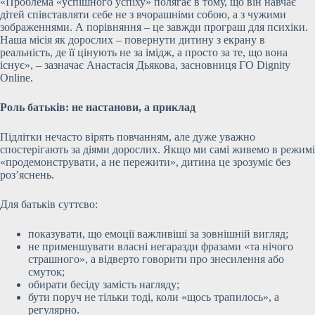
«Проблема «успішного успіху» полягає в тому, що він навчає
дітей співставляти себе не з вчорашніми собою, а з чужими
зображеннями. А порівняння – це завжди програш для психіки.
Наша місія як дорослих – повернути дитину з екрану в
реальність, де її цінують не за імідж, а просто за те, що вона
існує», – зазначає Анастасія Дьякова, засновниця ГО Dignity
Online.
Роль батьків: не настанови, а приклад
Підлітки нечасто вірять повчанням, але дуже уважно
спостерігають за діями дорослих. Якщо ми самі живемо в режимі
«продемонструвати, а не пережити», дитина це зрозуміє без
роз’яснень.
Для батьків суттєво:
показувати, що емоції важливіші за зовнішній вигляд;
не применшувати власні негаразди фразами «та нічого
страшного», а відверто говорити про знесилення або
смуток;
обирати бесіду замість нагляду;
бути поруч не тільки тоді, коли «щось трапилось», а
регулярно.