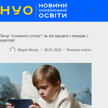
Перейти
до
вмісту
Тягар “успішного успіху”: як він шкодить і творцям, і
аудиторії
Марія Мазур
30.01.2026
Новини освіти