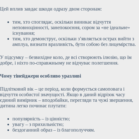
Цей вплив завдає шкоди одразу двом сторонам:
тим, хто споглядає, оскільки виникає відчуття
неповноцінності, занепокоєння, сором за «не ідеальне»
існування;
тим, хто демонструє, оскільки з’являється острах вийти з
амплуа, визнати вразливість, бути собою без лицемірства.
У підсумку – безвихідне коло, де всі створюють ілюзію, що їм
добре, і ніхто по-справжньому не відчуває полегшення.
Чому тінейджери особливо уразливі
Підлітковий вік – це період, коли формується самоповага і
відчуття особистої значущості. Якщо в даний відрізок часу
єдиний вимірник – вподобайки, перегляди та чужі звершення,
дитина легко починає плутати:
популярність – із цінністю;
увагу – з прихильністю;
бездоганний образ – із благополуччям.