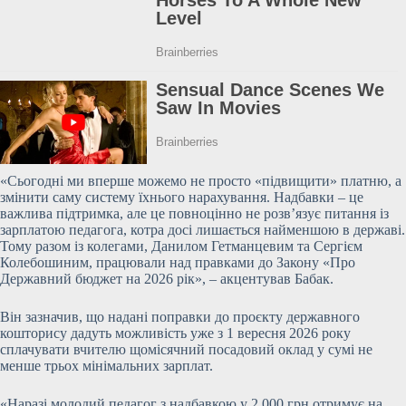
«Сьогодні ми вперше можемо не просто «підвищити» платню, а
змінити саму систему їхнього нарахування.
Надбавки – це
важлива підтримка, але це повноцінно не розв’язує питання із
зарплатою педагога, котра досі лишається найменшою в державі.
Тому разом із колегами, Данилом Гетманцевим та Сергієм
Колебошиним, працювали над правками до Закону «Про
Державний бюджет на 2026 рік», – акцентував Бабак.
Він зазначив, що надані поправки до проєкту державного
кошторису дадуть можливість уже з 1 вересня 2026 року
сплачувати вчителю щомісячний посадовий оклад у сумі не
менше трьох мінімальних зарплат.
«Наразі молодий педагог з надбавкою у 2 000 грн отримує на