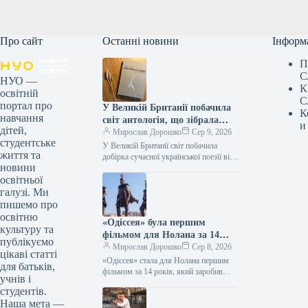
Про сайт
Останні новини
Інформ
П
С
НУО —
К
освітній
С
портал про
У Великій Британії побачила
К
навчання
світ антологія, що зібрала
и
дітей,
твори дванадцяти
Мирослав Дорошко
Сер 9, 2026
студентське
українських поетес, а у Швеції
У Великій Британії світ побачила
життя та
видано збірку текстів
добірка сучасної української поезії від
новини
жінок, що має назву War-Torn Voices:
Наталки Ворожбит.
освітньої
Ukrainian Women’s Poetry. До…
галузі. Ми
пишемо про
освітню
«Одіссея» була першим
культуру та
фільмом для Нолана за 14
публікуємо
років, який подолав позначку
Мирослав Дорошко
Сер 8, 2026
цікаві статті
в $1 мільярд зібраних коштів.
«Одіссея» стала для Нолана першим
для батьків,
фільмом за 14 років, який заробив
учнів і
понад $1 мільярд 08.08.2026 14:27
студентів.
Укрінформ Стрічка Крістофера
Наша мета —
Нолана…