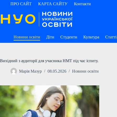
Перейти
ПРО САЙТ
КАРТА САЙТУ
Контакти
до
вмісту
Новини освіти
Діти
Студенти
Культура
Статті
Вихідний з аудиторії для учасника НМТ під час іспиту.
Марія Мазур
08.05.2026
Новини освіти