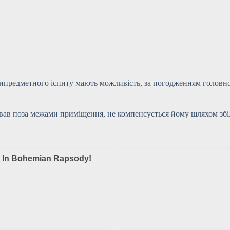
типредметного іспиту мають можливість, за погодженням головн
вав поза межами приміщення, не компенсується йому шляхом збіл