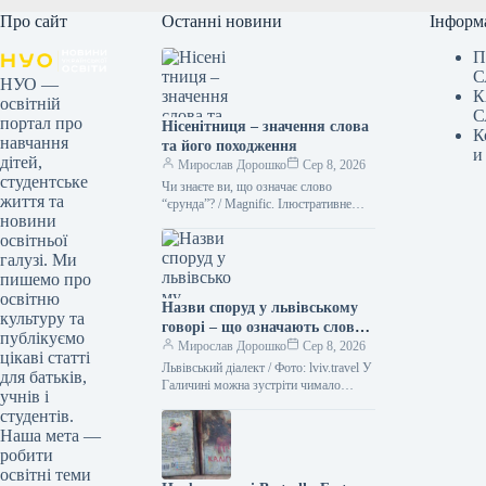
Про сайт
Останні новини
Інформ
П
С
НУО —
К
освітній
С
портал про
Нісенітниця – значення слова
К
навчання
та його походження
и
дітей,
Мирослав Дорошко
Сер 8, 2026
студентське
Чи знаєте ви, що означає слово
життя та
“єрунда”? / Magnific. Ілюстративне
новини
фото Іноді історія походження слова
освітньої
буває цікавішою за саме його…
галузі. Ми
пишемо про
освітню
Назви споруд у львівському
культуру та
говорі – що означають слова
публікуємо
“двірець”, “креденс”,
Мирослав Дорошко
Сер 8, 2026
цікаві статті
“кнайпа”
Львівський діалект / Фото: lviv.travel У
для батьків,
Галичині можна зустріти чимало
учнів і
захоплюючих слів. Деякі з них можуть
студентів.
справді спантеличити навіть
Наша мета —
досвідченого…
робити
освітні теми