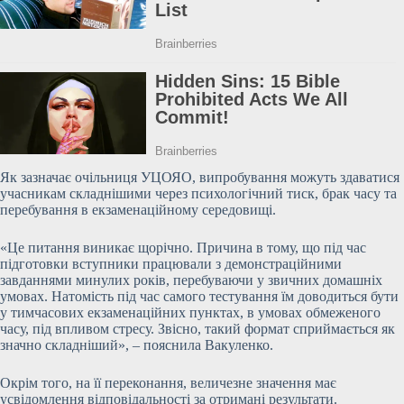
Як зазначає очільниця УЦОЯО, випробування можуть здаватися
учасникам складнішими через психологічний тиск, брак часу та
перебування в екзаменаційному середовищі.
«Це питання виникає щорічно. Причина в тому, що під час
підготовки вступники працювали з демонстраційними
завданнями минулих років, перебуваючи у звичних домашніх
умовах. Натомість під час самого тестування їм доводиться бути
у тимчасових екзаменаційних пунктах, в умовах обмеженого
часу, під впливом стресу. Звісно, такий формат сприймається як
значно складніший», – пояснила Вакуленко.
Окрім того, на її переконання, величезне значення має
усвідомлення відповідальності за отримані результати.