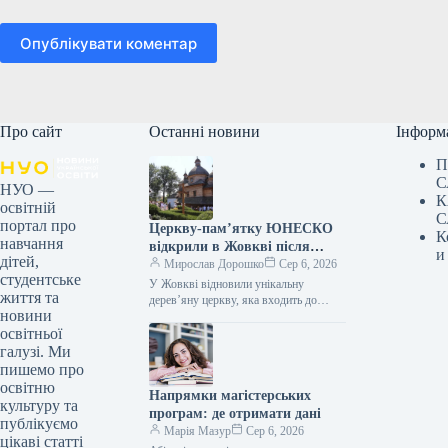
Опублікувати коментар
Про сайт
Останні новини
Інформ
П
С
НУО —
К
освітній
С
портал про
Церкву-пам’ятку ЮНЕСКО
К
навчання
відкрили в Жовкві після
и
дітей,
реставрації
Мирослав Дорошко
Сер 6, 2026
студентське
У Жовкві відновили унікальну
життя та
дерев’яну церкву, яка входить до
новини
списку ЮНЕСКО 06.08.2026 17:59
освітньої
Укрінформ У місті Жовква, що на
Львівщині,…
галузі. Ми
пишемо про
освітню
Напрямки магістерських
культуру та
програм: де отримати дані
публікуємо
Марія Мазур
Сер 6, 2026
цікаві статті