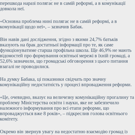
перешкода наразі полягає не в самій реформі, а в комунікації
довкола неї.
«Основна проблема нині полягає не в самій реформі, а в
комунікації щодо неї», – зазначив Бабак.
Він навів дані дослідження, згідно з якими 24,7% батьків
вказують на брак достатньої інформації про те, як саме
функціонуватиме старша профільна школа. Ще 46,9% не мають
відомостей про формування освітньої мережі в їхній громаді, а
52,6% зазначили, що громадські обговорення з цього питання
взагалі не проводилися.
На думку Бабака, ці показники свідчать про значну
комунікаційну недостатність у процесі впровадження реформи.
«Це, очевидно, вказує на величезну комунікаційну прогалину та
проблему Міністерства освіти і науки, яке не забезпечило
належного інформування про всі етапи реформи, що
впроваджується вже 8 років», – підкреслив голова освітнього
комітету.
Окремо він звернув увагу на недостатню взаємодію громад із