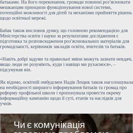
батьками. На його переконання, громади повинні роз’яснювати
мешканцям принципи функціонування нової системи,
потенційні можливості для дітей та механізми прийняття рішень
щодо освітньої мережі.
Бабак також висловив думку, що головною рекомендацією для
Міністерства освіти і науки за результатами дослідження є
підготовка та розповсюдження роз’яснювальних матеріалів для
громадськості, керівників закладів освіти, вчителів та батьків.
«Навіть добрі задуми та правильні зміни можуть зазнати невдачі,
якщо люди не розуміють, куди і навіщо ми рухаємося», –
підсумував він.
Як відомо, освітній омбудсмен Надія Лещик також наголошувала
на необхідності ширшого інформування батьків та громад про
реформу профільної школи і пропонувала провести окрему
інформаційну кампанію щодо її суті, етапів та наслідків для
учнів.