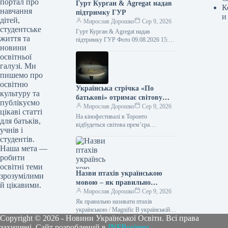
портал про
Гурт Курган & Agregat надав
К
навчання
підтримку ГУР
и
дітей,
Мирослав Дорошко
Сер 9, 2026
студентське
Гурт Курган & Agregat надав
життя та
підтримку ГУР Фото 09.08.2026 15:11
новини
Укрінформ Військовослужбовці
освітньої
спеціального підрозділу ГУР МО
«Артан» отримали нову партію…
галузі. Ми
пишемо про
освітню
Українська стрічка «По
культуру та
батькові» отримає світову
публікуємо
прем’єру на кінофестивалі в
Мирослав Дорошко
Сер 9, 2026
цікаві статті
Торонто
На кінофестивалі в Торонто
для батьків,
відбудеться світова прем’єра
учнів і
українського кінотвору «По батькові»
студентів.
09.08.2026 09:28 Укрінформ На 51-му
Наша мета —
міжнародному кінофестивалі у
робити
Торонто,…
освітні теми
Назви птахів українською
зрозумілими
мовою – як правильно
й цікавими.
назвати лелеку, зозулю,
Мирослав Дорошко
Сер 9, 2026
снігура
Як правильно називати птахів
українською / Magnific В українській
Copyright © 2026 - Новини Української Освіти. Всі права
мові існує безліч милозвучних слів.
Тому не слід “забруднювати” своє
захищені. Сайт розроблений в
INFBusiness