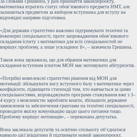
За словами Гришиної, у разі прийняття законопроєкту,
математика втратить статус обов’язкового предмета НМТ, але
залишиться предметом за вибором вступника для вступу на
відповідні напрями підготовки.
«Для держави стратегічно важливо підтримувати технічні та
інженерні спеціальності, проте запровадження обов’язкового
складання іспиту з математики для всіх спеціальностей не
вирішує проблему, а лише ускладнює її», – зазначила Гришина.
Також вона зауважила, що для обрання математики для
складання вступним іспитом МОН має мотивувати абітурієнтів.
«Потрібні комплексні стратегічні рішення від МОН для
мотивації: збільшувати вагу вступного балу з математики через
коефіцієнти, підвищити стипендії тим, хто навчається за цими
спеціальностями, впроваджувати програми стажування вже з 3–
4 курсу з можливістю заробляти кошти, збільшити державне
замовлення та забезпечення грантами на технічні спеціальності,
проводити якісну комунікацію щодо цього питання тощо.
Проблему вирішує мотивація», – переконана депутатка.
Вона закликала депутатів та освітню спільноту об’єднатися
навколо цієї ініціативи й підтримати новий законопроєкт.