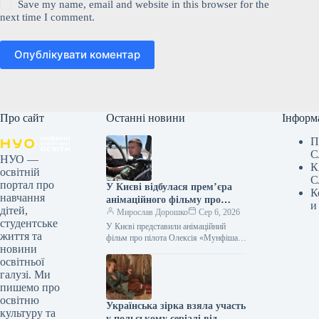
Save my name, email and website in this browser for the
next time I comment.
Опублікувати коментар
Про сайт
Останні новини
Інформ
П
С
НУО —
К
освітній
С
портал про
У Києві відбулася прем’єра
К
навчання
анімаційного фільму про
и
дітей,
пілота Олексія «Мунфіша»
Мирослав Дорошко
Сер 6, 2026
студентське
Меся.
У Києві представили анімаційний
життя та
фільм про пілота Олексія «Мунфіша»
новини
Меся Відео 06.08.2026 20:51
освітньої
Укрінформ У Музеї війни відбулася
прем’єра першої…
галузі. Ми
пишемо про
освітню
Українська зірка взяла участь
культуру та
у польському серіалі від