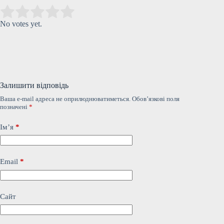
Submit Rating
Rate this item:
No votes yet.
Залишити відповідь
Ваша e-mail адреса не оприлюднюватиметься.
Обов’язкові поля
позначені
*
Ім’я
*
Email
*
Сайт