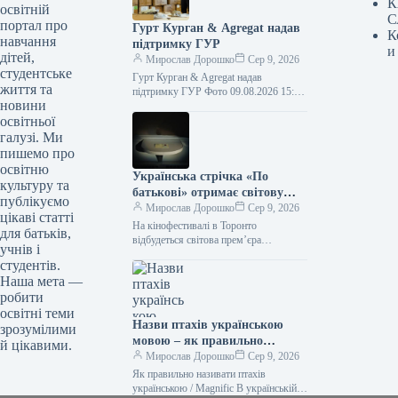
К
освітній
С
портал про
Гурт Курган & Agregat надав
К
навчання
підтримку ГУР
и
дітей,
Мирослав Дорошко
Сер 9, 2026
студентське
Гурт Курган & Agregat надав
життя та
підтримку ГУР Фото 09.08.2026 15:11
новини
Укрінформ Військовослужбовці
освітньої
спеціального підрозділу ГУР МО
«Артан» отримали нову партію…
галузі. Ми
пишемо про
освітню
Українська стрічка «По
культуру та
батькові» отримає світову
публікуємо
прем’єру на кінофестивалі в
Мирослав Дорошко
Сер 9, 2026
цікаві статті
Торонто
На кінофестивалі в Торонто
для батьків,
відбудеться світова прем’єра
учнів і
українського кінотвору «По батькові»
студентів.
09.08.2026 09:28 Укрінформ На 51-му
Наша мета —
міжнародному кінофестивалі у
робити
Торонто,…
освітні теми
Назви птахів українською
зрозумілими
мовою – як правильно
й цікавими.
назвати лелеку, зозулю,
Мирослав Дорошко
Сер 9, 2026
снігура
Як правильно називати птахів
українською / Magnific В українській