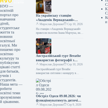
П
С
НУО —
К
освітній
С
портал про
На українську станцію
К
навчання
«Академік Вернадський»
и
дітей,
привезли полотно Івана
Мирослав Дорошко
Сер 10, 2026
студентське
Марчука, яке він передав в
На станцію «Академік Вернадський»
життя та
дар полярникам з України.
привезли полотно Івана Марчука, яке
новини
він презентував українським
освітньої
полярникам Фото 09.08.2026 15:27
Укрінформ На антарктичну станцію…
галузі. Ми
пишемо про
освітню
Австралійський гурт Breathe
культуру та
використав фотографії з
публікуємо
концерту в Києві для
Мирослав Дорошко
Сер 10, 2026
цікаві статті
обкладинки платівки.
Австралійський гурт Breathe
для батьків,
використав світлини з концерту в
учнів і
Києві для обкладинки альбому
студентів.
09.08.2026 16:40 Укрінформ
Наша мета —
Австралійський гурт Breathe обрав
робити
для…
освітні теми
Обстріл Одеси 09.08.2026: чи
зрозумілими
функціонуватимуть дитячі
й цікавими.
садки без електроенергії та
Мирослав Дорошко
Сер 9, 2026