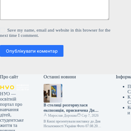
Save my name, email and website in this browser for the
next time I comment.
Опублікувати коментар
Про сайт
Останні новини
Інформ
П
С
НУО —
К
освітній
С
портал про
В столиці розгорнулася
К
навчання
експозиція, присвячена Дню
и
дітей,
Незалежності України.
Мирослав Дорошко
Сер 7, 2026
студентське
В Києві презентували виставку до Дня
життя та
Незалежності України Фото 07.08.2026
новини
18:20 Укрінформ У столичному