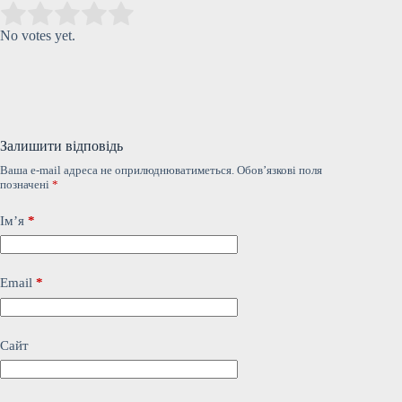
Submit Rating
Rate this item:
No votes yet.
Залишити відповідь
Ваша e-mail адреса не оприлюднюватиметься.
Обов’язкові поля
позначені
*
Ім’я
*
Email
*
Сайт