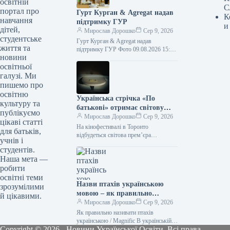
освітній
С
портал про
Гурт Курган & Agregat надав
К
навчання
підтримку ГУР
и
дітей,
Мирослав Дорошко
Сер 9, 2026
студентське
Гурт Курган & Agregat надав
життя та
підтримку ГУР Фото 09.08.2026 15:11
новини
Укрінформ Військовослужбовці
освітньої
спеціального підрозділу ГУР МО
«Артан» отримали нову партію…
галузі. Ми
пишемо про
освітню
Українська стрічка «По
культуру та
батькові» отримає світову
публікуємо
прем’єру на кінофестивалі в
Мирослав Дорошко
Сер 9, 2026
цікаві статті
Торонто
На кінофестивалі в Торонто
для батьків,
відбудеться світова прем’єра
учнів і
українського кінотвору «По батькові»
студентів.
09.08.2026 09:28 Укрінформ На 51-му
Наша мета —
міжнародному кінофестивалі у
робити
Торонто,…
освітні теми
Назви птахів українською
зрозумілими
мовою – як правильно
й цікавими.
назвати лелеку, зозулю,
Мирослав Дорошко
Сер 9, 2026
снігура
Як правильно називати птахів
українською / Magnific В українській
Copyright © 2026 - Новини Української Освіти. Всі права
мові існує безліч милозвучних слів.