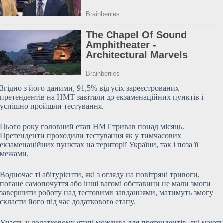
Згідно з його даними, 91,5% від усіх зареєстрованих
претендентів на НМТ завітали до екзаменаційних пунктів і
успішно пройшли тестування.
Цього року головний етап НМТ тривав понад місяць.
Претенденти проходили тестування як у тимчасових
екзаменаційних пунктах на території України, так і поза
її
межами.
Водночас ті абітурієнти, які з огляду на повітряні тривоги,
погане самопочуття або інші вагомі обставини не мали змоги
завершити роботу над тестовими завданнями, матимуть змогу
скласти його під час додаткового етапу.
Участь у додатковому етапі можлива для претендентів, які мають