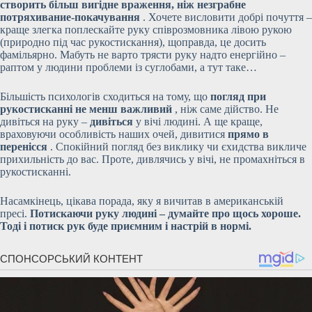
створить більш вигідне враження, ніж незграбне
потряхивание-покачування
. Хочете висловити добрі почуття –
краще злегка поплескайте руку співрозмовника лівою рукою
(природно під час рукостискання), щоправда, це досить
фамільярно. Мабуть не варто трясти руку надто енергійно –
раптом у людини проблеми із суглобами, а тут таке…
Більшість психологів сходиться на тому, що
погляд при
рукостисканні не менш важливий
, ніж саме дійство. Не
дивіться на руку –
дивіться
у вічі людині. А ще краще,
враховуючи особливість наших очей, дивитися
прямо в
перенісся
. Спокійний погляд без виклику чи єхидства викличе
прихильність до вас. Проте, дивлячись у вічі, не промахніться в
рукостисканні.
Насамкінець, цікава порада, яку я вичитав в американській
пресі.
Потискаючи руку людині – думайте про щось хороше.
Тоді і потиск рук буде приємним і настрій в нормі.