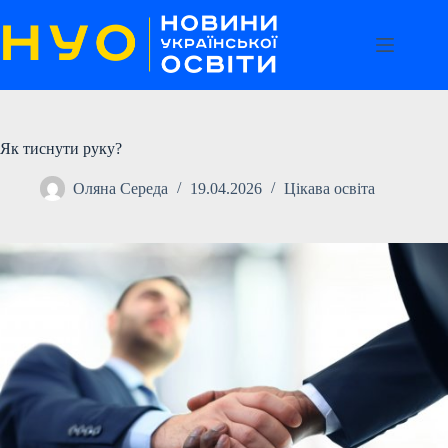
Перейти
до
вмісту
Як тиснути руку?
Оляна Середа
19.04.2026
Цікава освіта