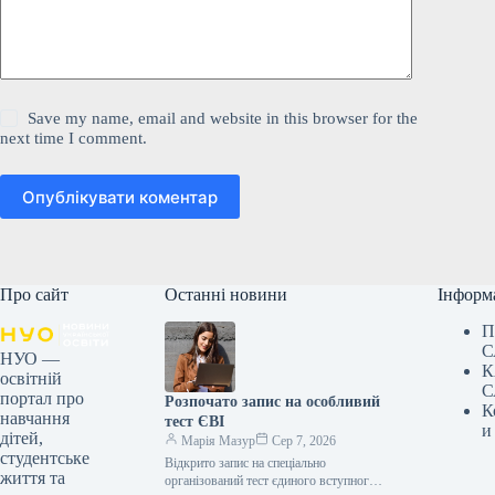
Save my name, email and website in this browser for the
next time I comment.
Опублікувати коментар
Про сайт
Останні новини
Інформ
П
С
НУО —
К
освітній
С
портал про
Розпочато запис на особливий
К
навчання
тест ЄВІ
и
дітей,
Марія Мазур
Сер 7, 2026
студентське
Відкрито запис на спеціально
життя та
організований тест єдиного вступного