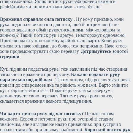
співрозмовника. Якщо потиск руки заборонено якимись
релігійними чи іншими традиціями – поясніть це.
Враження справляє сила потиску
. Ну кому приємно, коли
рука подається виключно для того, щоб її потримали (я не
говорю зараз про обмін рукостисканнями між чоловіком та
жінкою)? Такий потиск рук і дратує, і насторожує одночасно.
Проте впадати у протилежну крайність не варто. Коли руку
стискають наче кліщами, до болю, теж неприємно. Наче хтось
хоче продемонструвати свою перевагу.
Дотримуйтесь золотої
середини
.
Кут, під яким подається рука, теж важливий під час створення
загального враження про персону.
Бажано подавати руку
паралельно поданій вам
. Таким чином, підкреслюється прояв
поваги до співрозмовника та рівність між вами. Варто змінити
кут і картина зміниться. Подаєте руку злегка «зверху» –
демонструєте свою перевагу. Тягнете руку трохи знизу,
складається враження деякого підлещування.
Чи варто трясти руку під час потиску?
Це вже справа
кожного. Доречно потрясти руки при зустрічі зі старим
знайомим, але виглядає не надто привабливо при зустрічі з
начальством або при новому знайомстві.
Короткий потиск рук