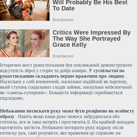
Історично жест рукостискання був покликаний демонструвати
відсутність зброї у сторін та добрі наміри.
У суспільстві по
рукостисканню
складають перше враження про людину
.
Наскільки у собі впевнений, наскільки надійний як партнер,
який ступінь соціальних сходів займає, наскільки небезпечний
як «самець-суперник». Більшість інформації сприймається
підсвідомо.
Небажання потискати руку може бути розцінено як особисту
образу
. Навіть якщо ваша рука чимось забруднилася або
спітніла, все ж таки витріть і простягніть її. На крайній випадок
протягніть зап'ястя. Небажано витирати руку відразу після
потиску рук, самі розумієте, яке враження це справляє на