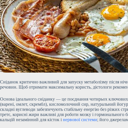
Сніданок критично важливий для запуску метаболізму після нічн
речовин. Щоб отримати максимальну користь, дієтологи рекоме
Основа ідеального сніданку — це поєднання чотирьох ключових к
(варені, омлет, скрембл), кисломолочний сир, натуральний йогурт
складні вуглеводи забезпечують стабільну енергію без різких ст
третє, корисні жири важливі для роботи мозку і гормонального бал
кальцій незамінний для кісток і
нервової системи
; його джерелам