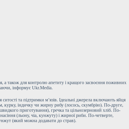
ня, а також для контролю апетиту і кращого засвоєння поживних
аючи, інформує Ukr.Media.
ситості та підтримки м’язів. Ідеальні
джерела включають яйця
м, курку, індичку чи жирну рибу (лосось, скумбрію). По-друге,
 швидкого приготування), гречка та цільнозерновий хліб. По-
насіння (льону, чіа, кунжуту) і жирної риби. По-четверте,
кунжут (який можна додавати до страв).