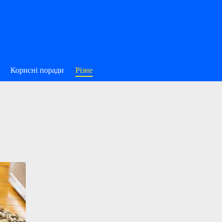
Корисні поради
Різне