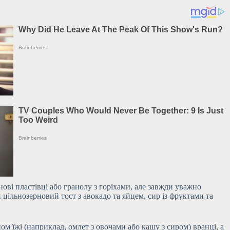
нові пластівці або гранолу з горіхами, але завжди уважно
цільнозерновий тост з авокадо та яйцем, сир із фруктами та
ом їжі (наприклад, омлет з овочами або кашу з сиром) вранці, а