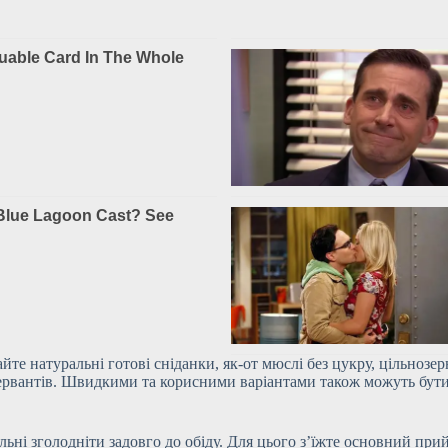
йте натуральні готові сніданки, як-от мюслі без цукру, цільнозер
нсервантів. Швидкими та корисними варіантами також можуть бути 
ьні зголодніти задовго до обіду. Для цього з’їжте основний прий