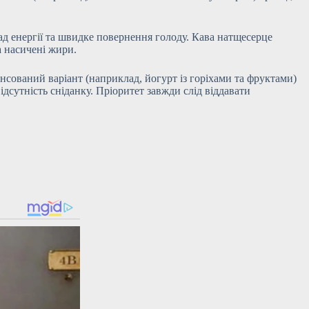
пад енергії та швидке повернення голоду. Кава натщесерце
а насичені жири.
ансований варіант (наприклад, йогурт із горіхами та фруктами)
ідсутність сніданку. Пріоритет завжди слід віддавати