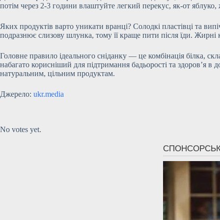
потім через 2-3 години влаштуйте легкий перекус, як-от яблуко,
Яких продуктів варто уникати вранці? Солодкі пластівці та випі
подразнює слизову шлунка, тому її краще пити після їди. Жирні 
Головне правило ідеального сніданку — це комбінація білка, скл
набагато корисніший для підтримання бадьорості та здоров’я в д
натуральним, цільним продуктам.
Джерело:
ukr.media
Submit Rating
Rate this
item:
No votes yet.