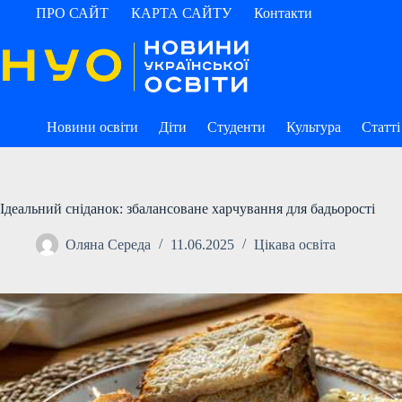
Перейти
ПРО САЙТ
КАРТА САЙТУ
Контакти
до
вмісту
Новини освіти
Діти
Студенти
Культура
Статті
Ідеальний сніданок: збалансоване харчування для бадьорості
Оляна Середа
11.06.2025
Цікава освіта