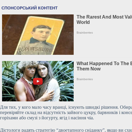
Для тих, у кого мало часу вранці, існують швидкі рішення. Обира
перевіряйте склад на відсутність зайвого цукру, барвників і ко
горіхами або смузі з йогурту, ягід і насіння чіа.
Дієтологи радять стратегію “двоетапного сніданку”, якщо ви схил