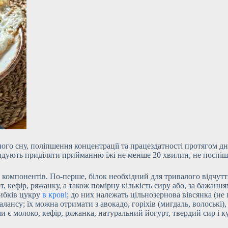
ого сну, поліпшення концентрації та працездатності протягом д
ндують приділяти прийманню їжі не менше 20 хвилин, не поспіш
омпонентів. По-перше, білок необхідний для тривалого відчуття 
, кефір, ряжанку, а також помірну кількість сиру або, за бажання
рибків цукру
в крові
; до них належать цільнозернова вівсянка (не
ансу; їх можна отримати з авокадо, горіхів (мигдаль, волоські), 
и є молоко, кефір, ряжанка, натуральний йогурт, твердий сир і 