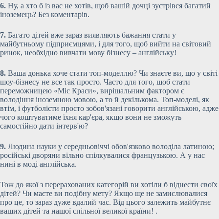
6.
Ну, а хто б із вас не хотів, щоб вашій дочці зустрівся багатий
іноземець? Без коментарів.
7.
Багато дітей вже зараз виявляють бажання стати у
майбутньому підприємцями, і для того, щоб вийти на світовий
ринок, необхідно вивчати мову бізнесу – англійську!
8.
Ваша донька хоче стати топ-моделлю? Чи знаєте ви, що у світі
шоу-бізнесу не все так просто. Часто для того, щоб стати
переможницею «Міс Краси», вирішальним фактором є
володіння іноземною мовою, а то й декількома. Топ-моделі, як
втім, і футболісти просто зобов'язані говорити англійською, адже
чого коштуватиме їхня кар'єра, якщо вони не зможуть
самостійно дати інтерв'ю?
9.
Людина науки у середньовіччі обов'язково володіла латиною;
російські дворяни вільно спілкувалися французькою. А у нас
нині в моді англійська.
Тож до якої з перерахованих категорій ви хотіли б віднести своїх
дітей? Чи маєте ви подібну мету? Якщо ще не замислювалися
про це, то зараз дуже вдалий час. Від цього залежить майбутнє
ваших дітей та нашої спільної великої країни! .