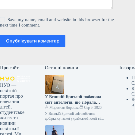
Save my name, email and website in this browser for the
next time I comment.
Опублікувати коментар
Про сайт
Останні новини
Інформ
П
С
НУО —
К
освітній
С
портал про
У Великій Британії побачила
К
навчання
світ антологія, що зібрала
и
дітей,
твори дванадцяти
Мирослав Дорошко
Сер 9, 2026
студентське
українських поетес, а у Швеції
У Великій Британії світ побачила
життя та
видано збірку текстів
добірка сучасної української поезії від
новини
жінок, що має назву War-Torn Voices:
Наталки Ворожбит.
освітньої
Ukrainian Women’s Poetry. До…
галузі. Ми