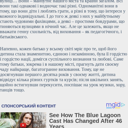
вулиці… Вони – майбутнє нашого міста та країни загалом. Всі
вони такі однакові і водночас такі різні. Одноманітні вони в
тому, що вони діти і люблять грати, а різні в тому, що інтереси у
кожного індивідуальні. І до того ж деякі з них у майбутньому
стають чудовими фахівцями, а деякі – простими бовдурами, що
тиняються вулицями в нічний час. Але це залежить, якщо не
вважати генну схильність, від виховання – як педагогічного, і
батьківського.
Напевно, кожен батько у всьому світі мріє про те, щоб його
дитина стала знаменитою, єдиною і незамінною, була її гордістю
і гордістю нації, домігся суспільного визнання та любові. Саме
тому батьки, зокрема і в нашому місті, прагнуть дати своєму
чаду найкраще, багатогранне виховання. Тому, ще не
досягнувши першого десятка років у своєму житті, дитина
відвідує кілька різних гуртків та курсів; після шкільних занять,
щойно встигнувши перекусити, поспішає на урок музики, хору,
танців тощо.