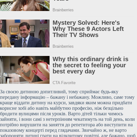
За своєю дитиною допитливий, тому сприймає будь-яку
передану інформацію – бажану і небажану. Можливо, саме тому
краще віддати дитину на курси, завдяки яким можна придбати
корисне хобі або навіть майбутню професію, ніж безцільно
бродити вулицями після уроків. Варто дітей тільки чимось
зайняти, і вони самі з нетерпінням чекатимуть на той день, коли
потрібно вирушити на заняття до репетитора або виступити на
показовому концерті перед глядачами. Звичайно ж, не варто
забороняти дитині грати на відкритому повітрі, але бажано, щоб