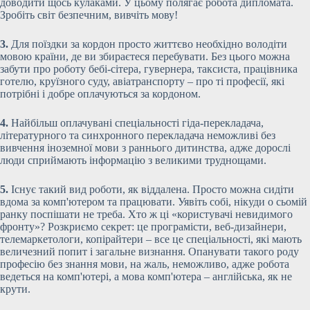
доводити щось кулаками. У цьому полягає робота дипломата.
Зробіть світ безпечним, вивчіть мову!
3.
Для поїздки за кордон просто життєво необхідно володіти
мовою країни, де ви збираєтеся перебувати. Без цього можна
забути про роботу бебі-сітера, гувернера, таксиста, працівника
готелю, круїзного суду, авіатранспорту – про ті професії, які
потрібні і добре оплачуються за кордоном.
4.
Найбільш оплачувані спеціальності гіда-перекладача,
літературного та синхронного перекладача неможливі без
вивчення іноземної мови з раннього дитинства, адже дорослі
люди сприймають інформацію з великими труднощами.
5.
Існує такий вид роботи, як віддалена. Просто можна сидіти
вдома за комп'ютером та працювати. Уявіть собі, нікуди о сьомій
ранку поспішати не треба. Хто ж ці «користувачі невидимого
фронту»? Розкриємо секрет: це програмісти, веб-дизайнери,
телемаркетологи, копірайтери – все це спеціальності, які мають
величезний попит і загальне визнання. Опанувати такого роду
професію без знання мови, на жаль, неможливо, адже робота
ведеться на комп'ютері, а мова комп'ютера – англійська, як не
крути.