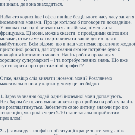
ви знали, де вона знаходиться.
Набагато корисніше і ефективніше безцільного часу часу заняття
іноземними мовами. Про це хотілося б поговорити докладніше.
У школах сьогодні вивчаються англійська, німецька та
французька. Ці мови, можна сказати, є провідними світовими
мовами, отже саме їх і варто вивчати вашій дитині для її
майбутнього. Всім відомо, що в наш час немає практично жодної
пристойної роботи, для отримання якої не потрібне було б
володіння іноземною мовою. Навіть робота продавця у
хорошому супермаркеті – і та потребує певних знань. Що вже
тут говорити про престижніші професії?
Отже, навіщо слід вивчати іноземні мови? Розглянемо
максимально повну картину, чому це необхідно.
1.
Зараз за знання бодай однієї іноземної мови доплачують.
Незабаром без цього умови анкети про прийом на роботу навіть
не розглядатимуться. Забезпечте свою дитину, знаючи про цю
тенденцію, яка років через 5-10 стане загальноприйнятим
правилом!
2.
Для виходу з конфліктної ситуації краще знати мову, аніж