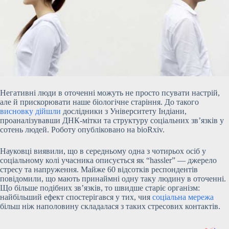
Негативні люди в оточенні можуть не просто псувати настрій,
але й прискорювати наше біологічне старіння. До такого
висновку дійшли
дослідники з Університету Індіани,
проаналізувавши ДНК-мітки та структуру соціальних зв’язків у
сотень людей. Роботу опубліковано на bioRxiv.
Науковці виявили, що в середньому одна з чотирьох осіб у
соціальному колі учасника описується як “hassler” — джерело
стресу та напруження. Майже 60 відсотків респондентів
повідомили, що мають принаймні одну таку
людину в оточенні.
Що більше подібних зв’язків, то швидше старіє організм:
найбільший ефект спостерігався у тих, чия
соціальна мережа
більш ніж наполовину складалася з таких стресових контактів.