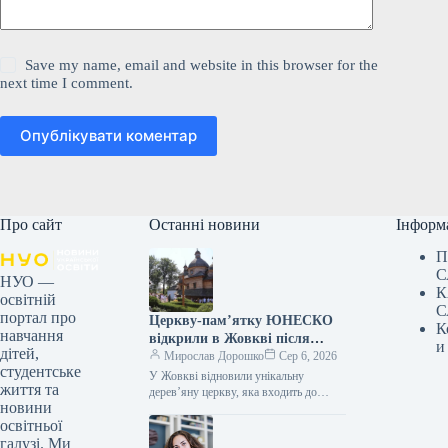
Save my name, email and website in this browser for the
next time I comment.
Опублікувати коментар
Про сайт
Останні новини
Інформ
П
С
НУО —
К
освітній
С
портал про
Церкву-пам’ятку ЮНЕСКО
К
навчання
відкрили в Жовкві після
и
дітей,
реставрації
Мирослав Дорошко
Сер 6, 2026
студентське
У Жовкві відновили унікальну
життя та
дерев’яну церкву, яка входить до
новини
списку ЮНЕСКО 06.08.2026 17:59
освітньої
Укрінформ У місті Жовква, що на
Львівщині,…
галузі. Ми