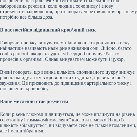
погіршення настрою. Механізм схожий із залежністю від
заборонених речовин, коли людина хоче знову і знову
отримувати задоволення, проте щоразу через звикання організму
потрібно все більша доза.
В вас постійно підвищений кров’яний тиск
Говорячи про їжу, винуватцем підвищеного кров’яного тиску
найчастіше називають надмірне вживання солі. Дійсно, багато
солі в раціоні шкодить судинам і серцю і порушує багато
процесів в організмі. Однак винуватцем може бути і цукор.
Вчені говорять, що велика кількість споживаного цукру знижує
рівень оксиду азоту в кровоносних судинах, що викликає їх
звуження. Це призводить до підвищення артеріального тиску і
погіршення кровообігу.
Ваше мислення стає розмитим
Коли рівень глюкози підвищується, це може вплинути на рівень
серотоніну і гамма-аміномасляної кислоти в мозку. Якщо їх
кількість збільшується, ви відчуваєте себе не тільки втомленими,
але і менш зібраними.