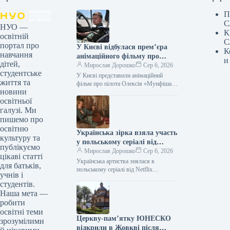
П
С
НУО —
К
освітній
С
портал про
У Києві відбулася прем’єра
К
навчання
анімаційного фільму про
и
дітей,
пілота Олексія «Мунфіша»
Мирослав Дорошко
Сер 6, 2026
студентське
Меся.
У Києві представили анімаційний
життя та
фільм про пілота Олексія «Мунфіша»
новини
Меся Відео 06.08.2026 20:51
освітньої
Укрінформ У Музеї війни відбулася
прем’єра першої…
галузі. Ми
пишемо про
освітню
Українська зірка взяла участь
культуру та
у польському серіалі від
публікуємо
Netflix
Мирослав Дорошко
Сер 6, 2026
цікаві статті
Українська артистка знялася в
для батьків,
польському серіалі від Netflix
учнів і
06.08.2026 21:06 Укрінформ
студентів.
Українська артистка Оксана
Наша мета —
Черкашина, відома за роботами у
робити
стрічках…
освітні теми
Церкву-пам’ятку ЮНЕСКО
зрозумілими
відкрили в Жовкві після