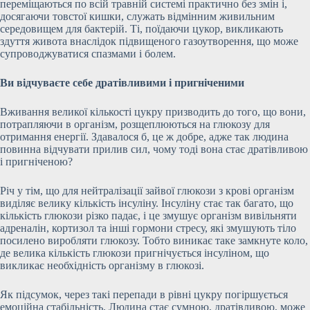
переміщаються по всій травній системі практично без змін і,
досягаючи товстої кишки, служать відмінним живильним
середовищем для бактерій. Ті, поїдаючи цукор, викликають
здуття живота внаслідок підвищеного газоутворення, що може
супроводжуватися спазмами і болем.
Ви відчуваєте себе дратівливими і пригніченими
Вживання великої кількості цукру призводить до того, що вони,
потрапляючи в організм, розщеплюються на глюкозу для
отримання енергії. Здавалося б, це ж добре, адже так людина
повинна відчувати прилив сил, чому тоді вона стає дратівливою
і пригніченою?
Річ у тім, що для нейтралізації зайвої глюкози з крові організм
виділяє велику кількість інсуліну. Інсуліну стає так багато, що
кількість глюкози різко падає, і це змушує організм вивільняти
адреналін, кортизол та інші гормони стресу, які змушують тіло
посилено виробляти глюкозу. Тобто виникає таке замкнуте коло,
де велика кількість глюкози пригнічується інсуліном, що
викликає необхідність організму в глюкозі.
Як підсумок, через такі перепади в рівні цукру погіршується
емоційна стабільність. Людина стає сумною, дратівливою, може