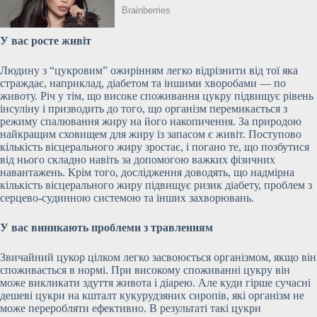
У вас росте живіт
Людину з “цукровим” ожирінням легко відрізнити від тої яка
страждає, наприклад, діабетом та іншими хворобами — по
животу. Річ у тім, що високе споживання цукру підвищує рівень
інсуліну і призводить до того, що організм перемикається з
режиму спалювання жиру на його накопичення. За природою
найкращим сховищем для жиру із запасом є живіт. Поступово
кількість вісцерального жиру зростає, і погано те, що позбутися
від нього складно навіть за допомогою важких фізичних
навантажень. Крім того, дослідження доводять, що надмірна
кількість вісцерального жиру підвищує ризик діабету, проблем з
серцево-судинною системою та інших захворювань.
У вас виникають проблеми з травленням
Звичайний цукор цілком легко засвоюється організмом, якщо він
споживається в нормі. При високому споживанні цукру він
може викликати здуття живота і діарею. Але куди гірше сучасні
дешеві цукри на кшталт кукурудзяних сиропів, які організм не
може переробляти ефективно. В результаті такі цукри