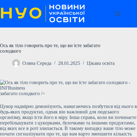
Перейти
до
вмісту
Ось як тіло говорить про те, що ви їсте забагато
солодкого
Оляна Середа
28.01.2025
Цікава освіта
забагато солодкого />
Цукор надмірно демонізують, намагаючись позбутися від нього в
будь-яких продуктах, однак він важливий для людського
організму, якщо їсти його в міру. Інша справа, коли ви починаєте
перебільшувати з цукерками, булочками та іншими продуктами,
від яких все в роті злипається. В такому випадку ваше тіло може
почати сигналізувати про те, що вам варто зменшити кількість