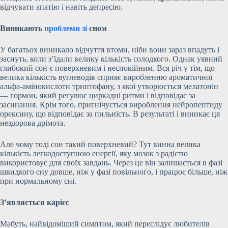
відчувати апатію і навіть депресію.
Виникають
проблеми зі
сном
У багатьох виникало відчуття втоми, ніби вони зараз впадуть і
заснуть, коли з’їдали велику кількість солодкого. Однак уявний
глибокий сон є поверхневим і неспокійним. Вся річ у тім, що
велика кількість вуглеводів сприяє виробленню ароматичної
альфа-амінокислоти триптофану, з якої утворюється мелатонін
— гормон, який регулює циркадні ритми і відповідає за
засинання. Крім того, пригнічується вироблення нейропептиду
орексину, що відповідає за пильність. В результаті і виникає ця
нездорова дрімота.
Але чому тоді сон такий поверхневий? Тут винна велика
кількість легкодоступною енергії, яку мозок з радістю
використовує для своїх завдань. Через це він залишається в фазі
швидкого сну довше, ніж у фазі повільного, і працює більше, ніж
при нормальному сні.
З’являється карієс
Мабуть, найвідоміший симптом, який переслідує любителів