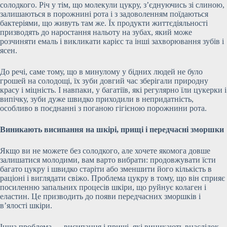
солодкого. Річ у тім, що молекули цукру, з’єднуючись зі слиною,
залишаються в порожнині рота і з задоволенням поїдаються
бактеріями, що живуть там же. Їх продукти життєдіяльності
призводять до наростання нальоту на зубах, який може
розчиняти емаль і викликати карієс та інші захворювання зубів і
ясен.
До речі, саме тому, що в минулому у бідних людей не було
грошей на солодощі, їх зуби довгий час зберігали природну
красу і міцність. І навпаки, у багатіїв, які регулярно їли цукерки і
випічку, зуби дуже швидко приходили в непридатність,
особливо в поєднанні з поганою гігієною порожнини рота.
Виникають висипання на шкірі, прищі і передчасні зморшки
Якщо ви не можете без солодкого, але хочете якомога довше
залишатися молодими, вам варто вибрати: продовжувати їсти
багато цукру і швидко старіти або зменшити його кількість в
раціоні і виглядати свіжо. Проблема цукру в тому, що він сприяє
посиленню запальних процесів шкіри, що руйнує колаген і
еластин. Це призводить до появи передчасних зморшків і
в’ялості шкіри.
Інша проблема — висипання і прищі, які виникають внаслідок