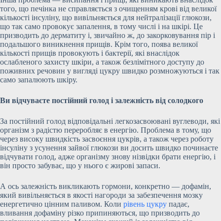
того, що печінка не справляється з очищенням крові від великої
кількості інсуліну, що вивільняється для нейтралізації глюкози,
що так само провокує запалення, в тому числі і на шкірі. Це
призводить до дерматиту і, звичайно ж, до закорковування пір і
подальшого виникнення прищів. Крім того, поява великої
кількості прищів провокують і бактерії, які внаслідок
ослабленого захисту шкіри, а також безлімітного доступу до
поживних речовин у вигляді цукру швидко розмножуються і так
само запалюють шкіру.
Ви відчуваєте постійний голод і залежність від солодкого
За постійний голод відповідальні легкозасвоювані вуглеводи, які
організм з радістю переробляє в енергію. Проблема в тому, що
через високу швидкість засвоєння цукрів, а також через роботу
інсуліну з усунення зайвої глюкози ви досить швидко починаєте
відчувати голод, адже організму знову нізвідки брати енергію, і
він просто забуває, що у нього є жирові запаси.
А ось залежність викликають гормони, конкретно — дофамін,
який вивільняється в якості нагороди за забезпечення мозку
енергетично цінним паливом. Коли
рівень цукру
падає,
вливання дофаміну різко припиняються, що призводить до