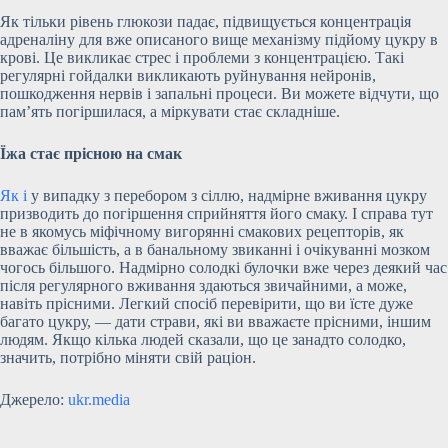
Як тільки рівень глюкози падає, підвищується концентрація
адреналіну для вже описаного вище механізму підйому цукру в
крові. Це викликає стрес і проблеми з концентрацією. Такі
регулярні гойдалки викликають руйнування нейронів,
пошкодження нервів і запальні процеси. Ви можете відчути, що
пам’ять погіршилася, а міркувати стає складніше.
Їжа стає прісною на смак
Як і
у випадку з перебором з сіллю, надмірне вживання цукру
призводить до погіршення сприйняття його смаку. І справа тут
не в якомусь міфічному вигорянні смакових рецепторів, як
вважає більшість, а в банальному звиканні і очікуванні мозком
чогось більшого. Надмірно солодкі булочки вже через деякий час
після регулярного вживання здаються звичайними, а може,
навіть прісними. Легкий спосіб перевірити, що ви їсте дуже
багато цукру, — дати страви, які ви вважаєте прісними, іншим
людям. Якщо кілька людей сказали, що це занадто солодко,
значить, потрібно міняти свій раціон.
Джерело:
ukr.media
Submit Rating
Rate this item: