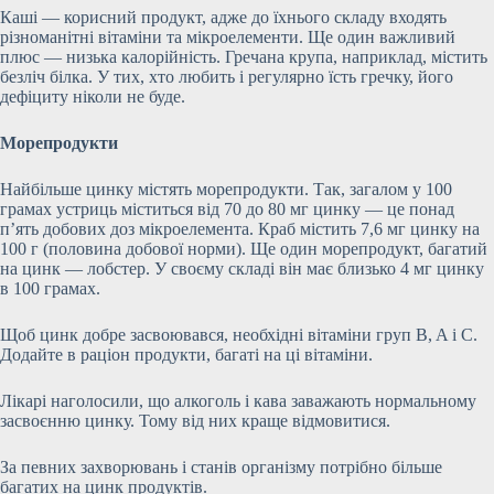
Каші — корисний продукт, адже до їхнього складу входять
різноманітні вітаміни та мікроелементи. Ще один важливий
плюс — низька калорійність. Гречана крупа, наприклад, містить
безліч білка. У тих, хто любить і регулярно їсть гречку, його
дефіциту ніколи не буде.
Морепродукти
Найбільше цинку містять морепродукти. Так, загалом у 100
грамах устриць міститься від 70 до 80 мг цинку — це понад
п’ять добових доз мікроелемента. Краб містить 7,6 мг цинку на
100 г (половина добової норми). Ще один морепродукт, багатий
на цинк — лобстер. У своєму складі він має близько 4 мг цинку
в 100 грамах.
Щоб цинк добре засвоювався, необхідні вітаміни груп B, A і C.
Додайте в раціон продукти, багаті на ці вітаміни.
Лікарі наголосили, що алкоголь і кава заважають нормальному
засвоєнню цинку. Тому від них краще відмовитися.
За певних захворювань і станів організму потрібно більше
багатих на цинк продуктів.