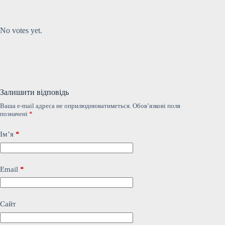
Submit Rating
Rate this item:
No votes yet.
Залишити відповідь
Ваша e-mail адреса не оприлюднюватиметься.
Обов’язкові поля
позначені
*
Ім’я
*
Email
*
Сайт