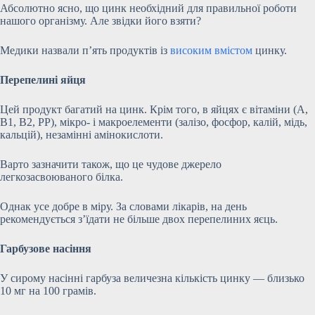
Абсолютно ясно, що цинк необхідний для правильної роботи
нашого організму. Але звідки його взяти?
Медики назвали п’ять продуктів із
високим вмістом
цинку.
Перепелині яйця
Цей продукт багатий на цинк. Крім того, в яйцях є вітаміни (А,
В1, В2, РР), мікро- і макроелементи (залізо, фосфор, калій, мідь,
кальцій), незамінні амінокислоти.
Варто зазначити також, що це чудове джерело
легкозасвоюваного білка.
Однак усе добре в міру. За словами лікарів, на день
рекомендується з’їдати не більше двох перепелиних яєць.
Гарбузове насіння
У сирому насінні гарбуза величезна кількість цинку — близько
10 мг на 100 грамів.