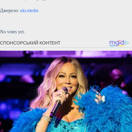
Джерело:
ukr.media
Submit Rating
Rate this item:
No votes yet.