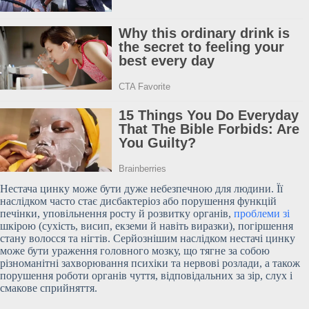
Нестача цинку може бути дуже небезпечною для людини. Її
наслідком часто стає дисбактеріоз або порушення функцій
печінки, уповільнення росту й розвитку органів,
проблеми зі
шкірою (сухість,
висип, екземи й навіть виразки), погіршення
стану волосся та нігтів. Серйознішим наслідком нестачі цинку
може бути ураження головного мозку, що тягне за собою
різноманітні захворювання психіки та нервові розлади, а також
порушення роботи органів чуття, відповідальних за зір, слух і
смакове сприйняття.