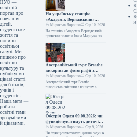
НУО —
К
освітній
С
портал про
На українську станцію
К
навчання
«Академік Вернадський»
и
дітей,
привезли полотно Івана
Мирослав Дорошко
Сер 10, 2026
студентське
Марчука, яке він передав в
На станцію «Академік Вернадський»
життя та
дар полярникам з України.
привезли полотно Івана Марчука, яке
новини
він презентував українським
освітньої
полярникам Фото 09.08.2026 15:27
Укрінформ На антарктичну станцію…
галузі. Ми
пишемо про
освітню
Австралійський гурт Breathe
культуру та
використав фотографії з
публікуємо
концерту в Києві для
Мирослав Дорошко
Сер 10, 2026
цікаві статті
обкладинки платівки.
Австралійський гурт Breathe
для батьків,
використав світлини з концерту в
учнів і
Києві для обкладинки альбому
студентів.
09.08.2026 16:40 Укрінформ
Наша мета —
Австралійський гурт Breathe обрав
робити
для…
освітні теми
Обстріл Одеси 09.08.2026: чи
зрозумілими
функціонуватимуть дитячі
й цікавими.
садки без електроенергії та
Мирослав Дорошко
Сер 9, 2026
водопостачання
Чи функціонуватимуть дитячі садки в