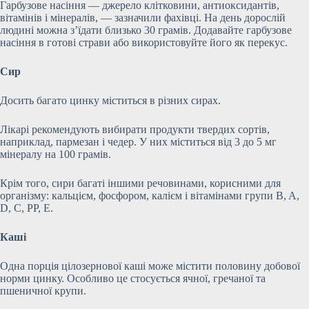
Гарбузове насіння — джерело клітковини, антиоксидантів,
вітамінів і мінералів, — зазначили фахівці. На день дорослій
людині можна з’їдати близько 30 грамів. Додавайте гарбузове
насіння в готові страви або використовуйте його як перекус.
Сир
Досить багато цинку міститься в різних сирах.
Лікарі рекомендують вибирати продукти твердих сортів,
наприклад, пармезан і чедер. У них міститься від 3 до 5 мг
мінералу на 100 грамів.
Крім того, сири багаті іншими речовинами, корисними для
організму: кальцієм, фосфором, калієм і вітамінами групи B, A,
D, C, PP, E.
Каші
Одна порція цілозернової каші може містити половину добової
норми цинку. Особливо це стосується ячної, гречаної та
пшеничної крупи.