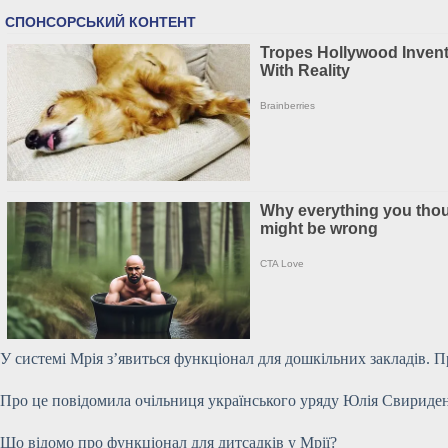
У системі Мрія з’явиться функціонал для дошкільних закладів. 
Про це повідомила очільниця українського уряду Юлія Свириде
Що відомо про функціонал для дитсадків у Мрії?