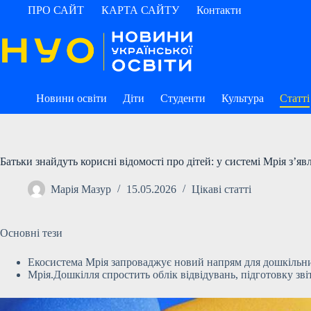
Перейти
ПРО САЙТ
КАРТА САЙТУ
Контакти
до
вмісту
Новини освіти
Діти
Студенти
Культура
Статті
Батьки знайдуть корисні відомості про дітей: у системі Мрія з’яв
Марія Мазур
15.05.2026
Цікаві статті
Основні тези
Екосистема Мрія запроваджує новий напрям для дошкільних 
Мрія.Дошкілля спростить облік відвідувань, підготовку зві