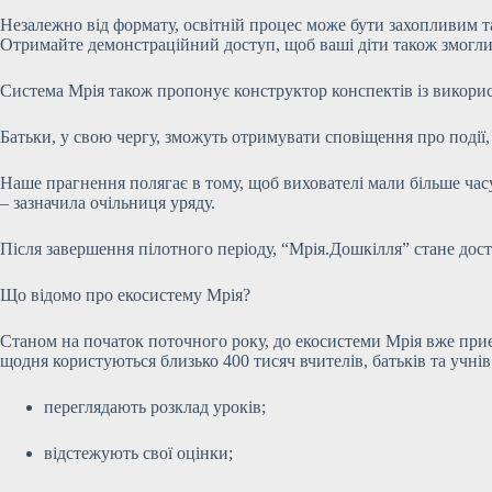
Незалежно від формату, освітній процес може бути захопливим т
Отримайте демонстраційний доступ, щоб ваші діти також змогли
Система Мрія також пропонує конструктор конспектів із використ
Батьки, у свою чергу, зможуть отримувати сповіщення про події, 
Наше прагнення полягає в тому, щоб вихователі мали більше часу
– зазначила очільниця уряду.
Після завершення пілотного періоду, “Мрія.Дошкілля” стане дост
Що відомо про екосистему Мрія?
Станом на початок поточного року, до екосистеми Мрія вже приєд
щодня користуються близько 400 тисяч вчителів, батьків та учні
переглядають розклад уроків;
відстежують свої оцінки;