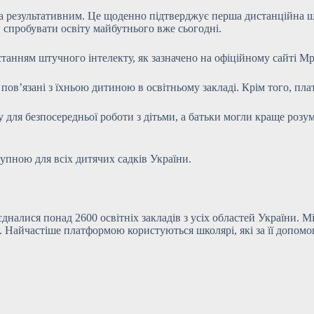
а результативним. Це щоденно підтверджує перша дистанційна шк
 спробувати освіту майбутнього вже сьогодні.
анням штучного інтелекту, як зазначено на офіційному сайті Мрі
пов’язані з їхньою дитиною в освітньому закладі. Крім того, пла
 для безпосередньої роботи з дітьми, а батьки могли краще розу
упною для всіх дитячих садків України.
налися понад 2600 освітніх закладів з усіх областей України. М
в. Найчастіше платформою користуються школярі, які за її допомо