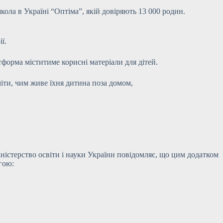
ола в Україні “Оптіма”, якій довіряють 13 000 родин.
ї.
тформа міститиме корисні матеріали для дітей.
міти, чим живе їхня дитина поза домом,
іністерство освіти і науки України повідомляє, що цим додатком
гою: