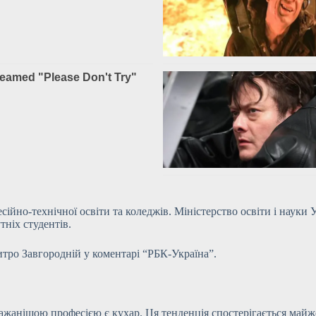
ійно-технічної освіти та коледжів. Міністерство освіти і науки 
ніх студентів.
тро Завгородній у коментарі “РБК-Україна”.
ажанішою професією є кухар. Ця тенденція спостерігається майже 