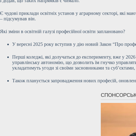
І додав, що таких напрямків є чимало.
Є чудові приклади освітніх установ у аграрному секторі, які м
– підсумував він.
Які зміни в освітній галузі професійної освіти заплановано?
У вересні 2025 року вступив у дію новий Закон “Про профес
Перші коледжі, які долучаться до експерименту, вже у 20
управлінську автономію, що дозволить їм гнучко управля
укладатимуть угоди зі своїми засновниками та суб’єктами,
Також планується запровадження нових професій, оновлен