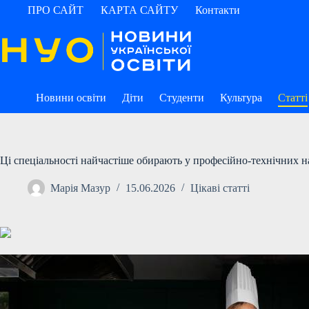
Перейти
ПРО САЙТ
КАРТА САЙТУ
Контакти
до
вмісту
Новини освіти
Діти
Студенти
Культура
Статті
Ці спеціальності найчастіше обирають у професійно-технічних н
Марія Мазур
15.06.2026
Цікаві статті