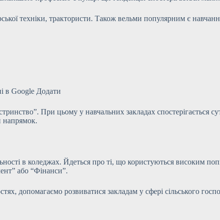
ської техніки, трактористи. Також вельми популярним є навчанн
ні в Google Додати
ринство”. При цьому у навчальних закладах спостерігається сут
й напрямок.
ьності в коледжах. Йдеться про ті, що користуються високим поп
ент” або “Фінанси”.
ях, допомагаємо розвиватися закладам у сфері сільського госпо