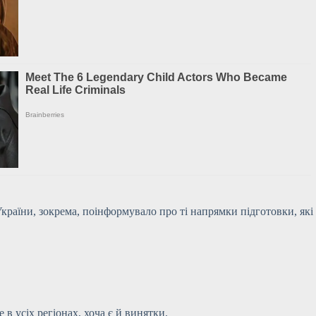
України, зокрема, поінформувало про ті напрямки підготовки, які
в усіх регіонах, хоча є й винятки.