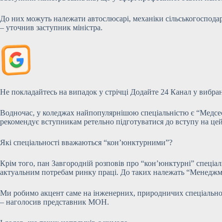
До них можуть належати автослюсарі, механіки сільськогосподар
– уточнив заступник міністра.
Не покладайтесь на випадок у стрічці Додайте 24 Канал у вибра
Водночас, у коледжах найпопулярнішою спеціальністю є “Медсест
рекомендує вступникам ретельно підготуватися до вступу на це
Які спеціальності вважаються “кон’юнктурними”?
Крім того, пан Завгородній розповів про “кон’юнктурні” спеціал
актуальним потребам ринку праці. До таких належать “Менеджм
Ми робимо акцент саме на інженерних, природничих спеціальност
– наголосив представник МОН.