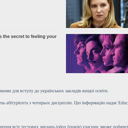
ими для вступу до українських закладів вищої освіти.
 абітурієнта з чотирьох дисциплін. Цю інформацію надає Educa
ення всіх тестових завдань (обох блоків) учасник зможе побачит