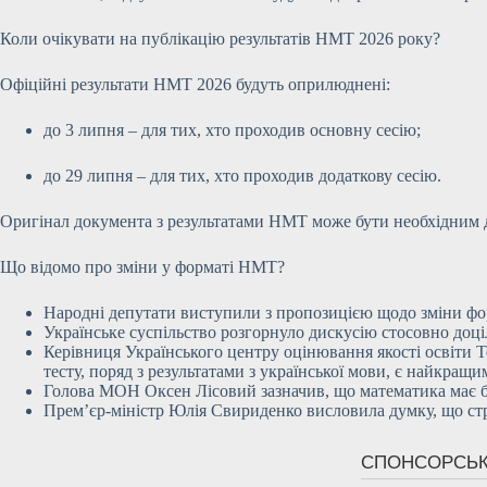
Коли очікувати на публікацію результатів НМТ 2026 року?
Офіційні результати НМТ 2026 будуть оприлюднені:
до 3 липня – для тих, хто проходив основну сесію;
до 29 липня – для тих, хто проходив додаткову сесію.
Оригінал документа з результатами НМТ може бути необхідним дл
Що відомо про зміни у форматі НМТ?
Народні депутати виступили з пропозицією щодо зміни фор
Українське суспільство розгорнуло дискусію стосовно доці
Керівниця Українського центру оцінювання якості освіти 
тесту, поряд з результатами з української мови, є найкращ
Голова МОН Оксен Лісовий зазначив, що математика має б
Прем’єр-міністр Юлія Свириденко висловила думку, що ст