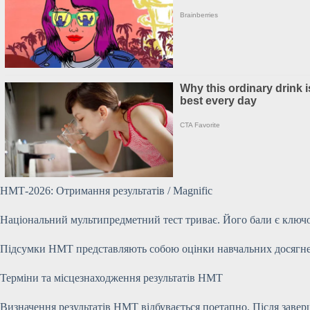
НМТ-2026: Отримання результатів / Magnific
Національний мультипредметний тест триває. Його бали є ключов
Підсумки НМТ представляють собою оцінки навчальних досягнень
Терміни та місцезнаходження результатів НМТ
Визначення результатів НМТ відбувається поетапно. Після заверш