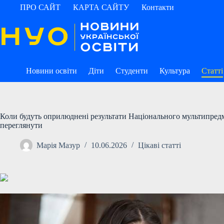
Перейти
ПРО САЙТ
КАРТА САЙТУ
Контакти
до
вмісту
Новини освіти
Діти
Студенти
Культура
Статті
Коли будуть оприлюднені результати Національного мультипредм
переглянути
Марія Мазур
10.06.2026
Цікаві статті