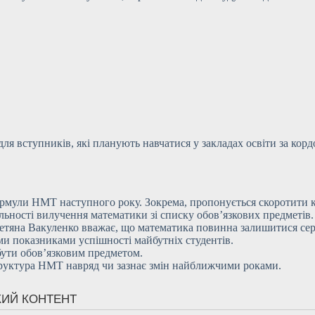
я вступників, які планують навчатися у закладах освіти за корд
мули НМТ наступного року. Зокрема, пропонується скоротити кі
льності вилучення математики зі списку обов’язкових предметів.
Тетяна Вакуленко вважає, що математика повинна залишитися сер
ими показниками успішності майбутніх студентів.
ути обов’язковим предметом.
руктура НМТ навряд чи зазнає змін найближчими роками.