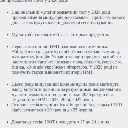
Як проходитиме НМТ у 2026 році?
Національний мультипредметний тест у 2026 році
проходитиме за минулорічною схемою – протягом одного
дня. Також будуть наявні додаткові сесії тестування.
Мультитест складатиметься з чотирьох предметів.
Перелік дисциплін НМТ залишається незмінним.
Абітурієнти складатимуть обов’язково українську мову,
математику, історію України та один предмет на вибір з
наступного переліку: іноземна мова, біологія, географія,
фізика, хімія або українська література. У 2026 році не
планують також змінювати критерії НМТ.
Цього року випускники шкіл минулих років матимуть
змогу вступати до вишів за результатами національного
мультипредметного тесту не тільки 2026 року, а й за
результатами НМТ 2023, 2024, 2025 років.
Основна сесія вступних іспитів до вишів у форматі ЗНО
відбуватиметься з 20 травня до 25 червня.
Додаткову сесію НМТ проведуть з 17 до 24 липня.