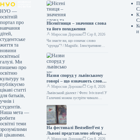
П
С
НУО —
К
освітній
С
портал про
Нісенітниця – значення слова
К
навчання
та його походження
и
дітей,
Мирослав Дорошко
Сер 8, 2026
студентське
Чи знаєте ви, що означає слово
життя та
“єрунда”? / Magnific. Ілюстративне
новини
фото Іноді історія походження слова
освітньої
буває цікавішою за саме його…
галузі. Ми
пишемо про
освітню
Назви споруд у львівському
культуру та
говорі – що означають слова
публікуємо
“двірець”, “креденс”,
Мирослав Дорошко
Сер 8, 2026
цікаві статті
“кнайпа”
Львівський діалект / Фото: lviv.travel У
для батьків,
Галичині можна зустріти чимало
учнів і
захоплюючих слів. Деякі з них можуть
студентів.
справді спантеличити навіть
Наша мета —
досвідченого…
робити
освітні теми
На фестивалі BestsellerFest у
зрозумілими
Львові представлено обгорілі
й цікавими.
книги з харківського складу,
Мирослав Дорошко
Сер 8, 2026