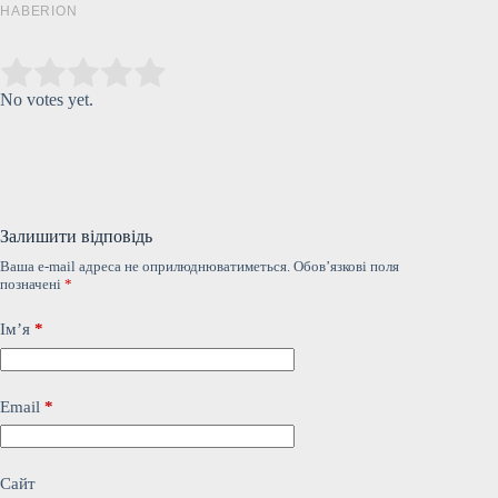
Submit Rating
Rate this item:
No votes yet.
Залишити відповідь
Ваша e-mail адреса не оприлюднюватиметься.
Обов’язкові поля
позначені
*
Ім’я
*
Email
*
Сайт