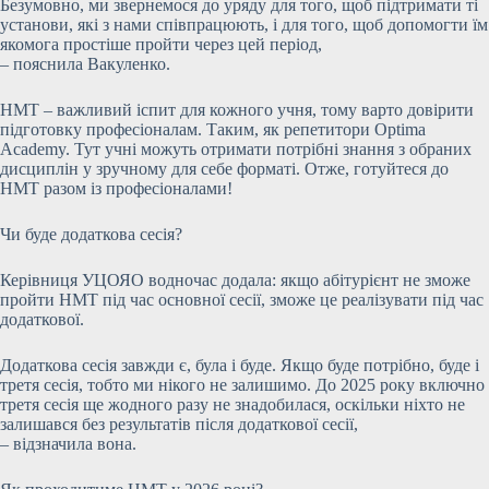
Безумовно, ми звернемося до уряду для того, щоб підтримати ті
установи, які з нами співпрацюють, і для того, щоб допомогти їм
якомога простіше пройти через цей період,
– пояснила Вакуленко.
НМТ – важливий іспит для кожного учня, тому варто довірити
підготовку професіоналам. Таким, як репетитори Optima
Academy. Тут учні можуть отримати потрібні знання з обраних
дисциплін у зручному для себе форматі. Отже, готуйтеся до
НМТ разом із професіоналами!
Чи буде додаткова сесія?
Керівниця УЦОЯО водночас додала: якщо абітурієнт не зможе
пройти НМТ під час основної сесії, зможе це реалізувати під час
додаткової.
Додаткова сесія завжди є, була і буде. Якщо буде потрібно, буде і
третя сесія, тобто ми нікого не залишимо. До 2025 року включно
третя сесія ще жодного разу не знадобилася, оскільки ніхто не
залишався без результатів після додаткової сесії,
– відзначила вона.