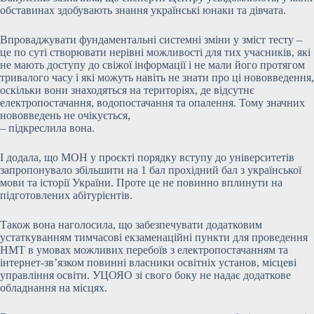
обставинах здобувають знання українські юнаки та дівчата.
Впроваджувати фундаментальні системні зміни у зміст тесту –
це по суті створювати нерівні можливості для тих учасників, які
не мають доступу до свіжої інформації і не мали його протягом
тривалого часу і які можуть навіть не знати про ці нововведення,
оскільки вони знаходяться на територіях, де відсутнє
електропостачання, водопостачання та опалення. Тому значних
нововведень не очікується,
– підкреслила вона.
І додала, що МОН у проєкті порядку вступу до університетів
запропонувало збільшити на 1 бал прохідний бал з української
мови та історії України. Проте це не повинно вплинути на
підготовлених абітурієнтів.
Також вона наголосила, що забезпечувати додатковим
устаткуванням тимчасові екзаменаційні пункти для проведення
НМТ в умовах можливих перебоїв з електропостачанням та
інтернет-зв’язком повинні власники освітніх установ, місцеві
управління освіти. УЦОЯО зі свого боку не надає додаткове
обладнання на місцях.