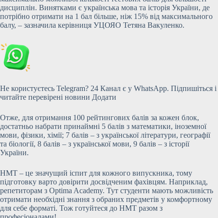
дисциплін. Винятками є українська мова та історія України, де
потрібно отримати на 1 бал більше, ніж 15% від максимального
балу, – зазначила керівниця УЦОЯО Тетяна Вакуленко.
Не користуєтесь Telegram? 24 Канал є у WhatsApp. Підпишіться і
читайте перевірені новини Додати
Отже, для отримання 100 рейтингових балів за кожен блок,
достатньо набрати принаймні 5 балів з математики, іноземної
мови, фізики, хімії; 7 балів – з української літератури, географії
та біології, 8 балів – з української мови, 9 балів – з історії
України.
НМТ – це значущий іспит для кожного випускника, тому
підготовку варто довірити досвідченим фахівцям. Наприклад,
репетиторам з Optima Academy. Тут студенти мають можливість
отримати необхідні знання з обраних предметів у комфортному
для себе форматі. Тож готуйтеся до НМТ разом з
професіоналами!