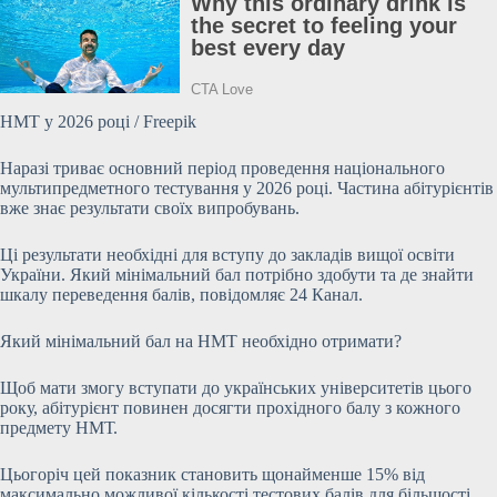
НМТ у 2026 році / Freepik
Наразі триває основний період проведення національного
мультипредметного тестування у 2026 році. Частина абітурієнтів
вже знає результати своїх випробувань.
Ці результати необхідні для вступу до закладів вищої освіти
України. Який мінімальний бал потрібно здобути та де знайти
шкалу переведення балів, повідомляє 24 Канал.
Який мінімальний бал на НМТ необхідно отримати?
Щоб мати змогу вступати до українських університетів цього
року, абітурієнт повинен досягти прохідного
балу з кожного
предмету НМТ.
Цьогоріч цей показник становить щонайменше 15% від
максимально можливої кількості тестових балів для більшості