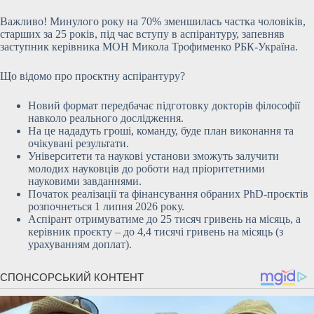
Важливо! Минулого року на 70% зменшилась частка чоловіків,
старших за 25 років, під час вступу в аспірантуру, запевняв
заступник керівника МОН Микола Трофименко РБК-Україна.
Що відомо про проєктну аспірантуру?
Новий формат передбачає підготовку докторів філософії
навколо реального дослідження.
На це нададуть гроші, команду, буде план виконання та
очікувані результати.
Університети та наукові установи зможуть залучити
молодих науковців до роботи над пріоритетними
науковими завданнями.
Початок реалізації та фінансування обраних PhD-проєктів
розпочнеться 1 липня 2026 року.
Аспірант отримуватиме до 25 тисяч гривень на місяць, а
керівник проєкту – до 4,4 тисячі гривень на місяць (з
урахуванням доплат).