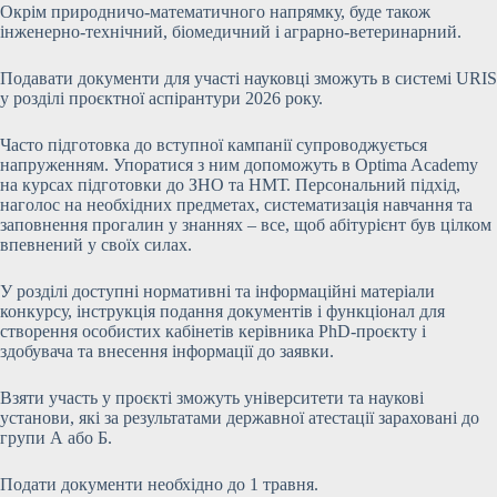
Окрім природничо-математичного напрямку, буде також
інженерно-технічний, біомедичний і аграрно-ветеринарний.
Подавати документи для участі науковці зможуть в системі URIS
у розділі проєктної аспірантури 2026 року.
Часто підготовка до вступної кампанії супроводжується
напруженням. Упоратися з ним допоможуть в Optima Academy
на курсах підготовки до ЗНО та НМТ. Персональний підхід,
наголос на необхідних предметах, систематизація навчання та
заповнення прогалин у знаннях – все, щоб абітурієнт був цілком
впевнений у своїх силах.
У розділі доступні нормативні та інформаційні матеріали
конкурсу, інструкція подання документів і функціонал для
створення особистих кабінетів керівника PhD-проєкту і
здобувача та внесення інформації до заявки.
Взяти участь у проєкті зможуть університети та наукові
установи, які за результатами державної атестації зараховані до
групи А або Б.
Подати документи необхідно до 1 травня.