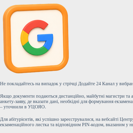
Не покладайтесь на випадок у стрічці Додайте 24 Канал у вибра
Якщо документи подаються дистанційно, майбутні магистри та асп
анкету-заяву, де вказати дані, необхідні для формування екзамен
– уточнили в УЦОЯО.
Для абітурієнтів, які успішно зареєструвалися, на вебсайті Цен
екзаменаційного листка та відповідним PIN-кодом, вказаним у н