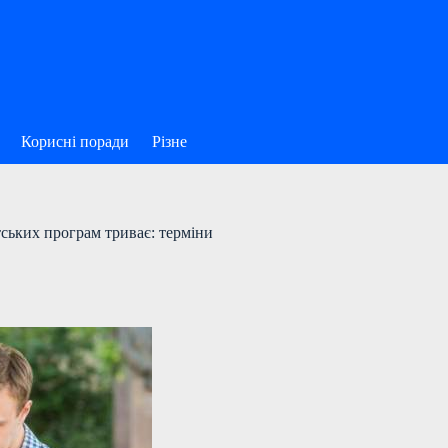
Корисні поради
Різне
тських програм триває: терміни