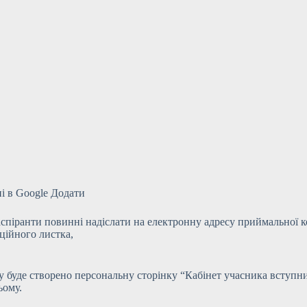
ні в Google Додати
іранти повинні надіслати на електронну адресу приймальної комі
аційного листка,
тру буде створено персональну сторінку “Кабінет учасника вступ
ьому.