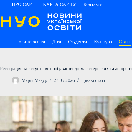
Перейти
ПРО САЙТ
КАРТА САЙТУ
Контакти
до
вмісту
Новини освіти
Діти
Студенти
Культура
Статті
Реєстрація на вступні випробування до магістерських та аспіран
Марія Мазур
27.05.2026
Цікаві статті