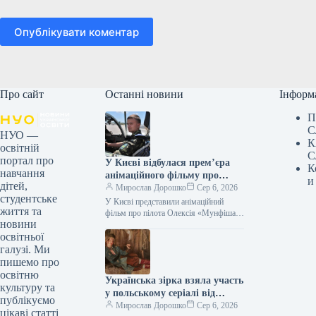
Опублікувати коментар
Про сайт
Останні новини
Інформ
П
С
НУО —
К
освітній
С
портал про
У Києві відбулася прем’єра
К
навчання
анімаційного фільму про
и
дітей,
пілота Олексія «Мунфіша»
Мирослав Дорошко
Сер 6, 2026
студентське
Меся.
У Києві представили анімаційний
життя та
фільм про пілота Олексія «Мунфіша»
новини
Меся Відео 06.08.2026 20:51
освітньої
Укрінформ У Музеї війни відбулася
прем’єра першої…
галузі. Ми
пишемо про
освітню
Українська зірка взяла участь
культуру та
у польському серіалі від
публікуємо
Netflix
Мирослав Дорошко
Сер 6, 2026
цікаві статті