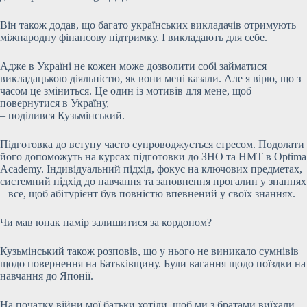
Він також додав, що багато українських викладачів отримують
міжнародну фінансову підтримку. І викладають для себе.
Адже в Україні не кожен може дозволити собі займатися
викладацькою діяльністю, як вони мені казали. Але я вірю, що з
часом це зміниться. Це один із мотивів для мене, щоб
повернутися в Україну,
– поділився Кузьмінський.
Підготовка до вступу часто супроводжується стресом. Подолати
його допоможуть на курсах підготовки до ЗНО та НМТ в Optima
Academy. Індивідуальний підхід, фокус на ключових предметах,
системний підхід до навчання та заповнення прогалин у знаннях
– все, щоб абітурієнт був повністю впевнений у своїх знаннях.
Чи мав юнак намір залишитися за кордоном?
Кузьмінський також розповів, що у нього не виникало сумнівів
щодо повернення на Батьківщину. Були вагання щодо поїздки на
навчання до Японії.
На початку війни мої батьки хотіли, щоб ми з братами виїхали