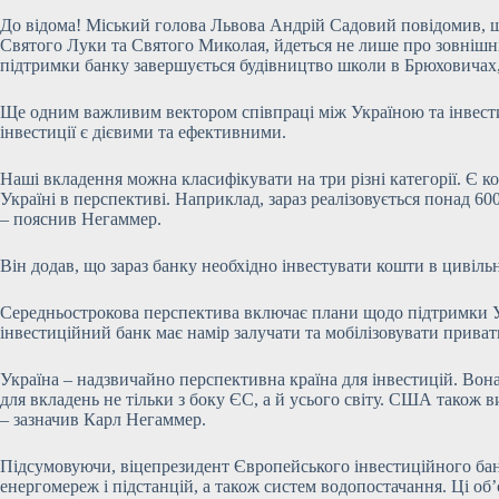
До відома! Міський голова Львова Андрій Садовий повідомив, що
Святого Луки та Святого Миколая, йдеться не лише про зовнішні
підтримки банку завершується будівництво школи в Брюховичах,
Ще одним важливим вектором співпраці між Україною та інвестиц
інвестиції є дієвими та ефективними.
Наші вкладення можна класифікувати на три різні категорії. Є к
Україні в перспективі. Наприклад, зараз реалізовується понад 6
– пояснив Негаммер.
Він додав, що зараз банку необхідно інвестувати кошти в цивільн
Середньострокова перспектива включає плани щодо підтримки Ук
інвестиційний банк має намір залучати та мобілізовувати приват
Україна – надзвичайно перспективна країна для інвестицій. Вон
для вкладень не тільки з боку ЄС, а й усього світу. США також в
– зазначив Карл Негаммер.
Підсумовуючи, віцепрезидент Європейського інвестиційного банк
енергомереж і підстанцій, а також систем водопостачання. Ці об’