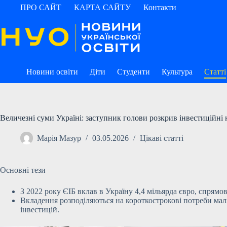
Перейти
ПРО САЙТ
КАРТА САЙТУ
Контакти
до
вмісту
Новини освіти
Діти
Студенти
Культура
Статті
Величезні суми Україні: заступник голови розкрив інвестиційні
Марія Мазур
03.05.2026
Цікаві статті
Основні тези
З 2022 року ЄІБ вклав в Україну 4,4 мільярда євро, спрямо
Вкладення розподіляються на короткострокові потреби мали
інвестицій.