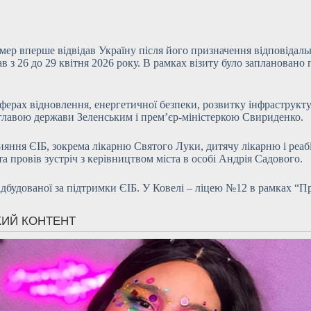
 вперше відвідав Україну після його призначення відповідальним
ав з 26 до 29 квітня 2026 року. В рамках візиту було запланован
сферах відновлення, енергетичної безпеки, розвитку інфраструкт
 з главою держави Зеленським і прем’єр-міністеркою Свириденко.
 сприяння ЄІБ, зокрема лікарню Святого Луки, дитячу лікарню і
 провів зустріч з керівництвом міста в особі Андрія Садового.
ідбудованої за підтримки ЄІБ. У Ковелі – ліцею №12 в рамках “