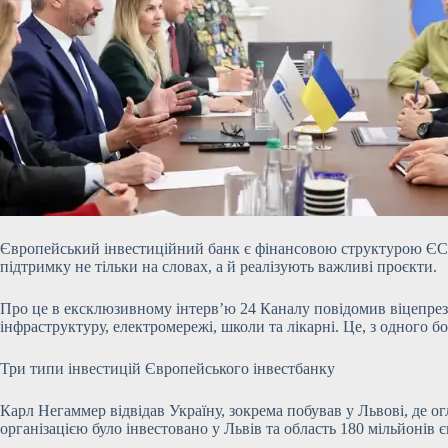
Європейський інвестиційний банк є фінансовою структурою ЄС. З
підтримку не тільки на словах, а й реалізують важливі проєкти.
Про це в ексклюзивному інтерв’ю 24 Каналу повідомив віцепрез
інфраструктуру, електромережі, школи та лікарні. Це, з одного б
Три типи інвестицій Європейського інвестбанку
Карл Негаммер відвідав Україну, зокрема побував у Львові, де о
організацією було інвестовано у Львів та область 180 мільйонів є