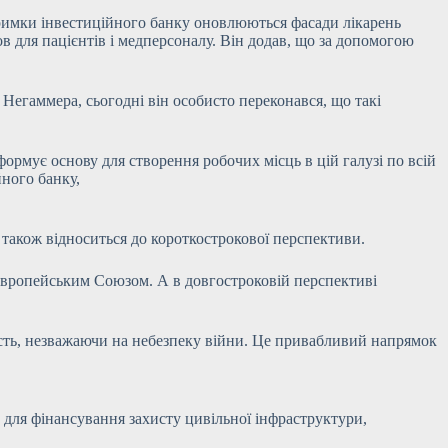
тримки інвестиційного банку оновлюються фасади лікарень
в для пацієнтів і медперсоналу. Він додав, що за допомогою
егаммера, сьогодні він особисто переконався, що такі
формує основу для створення робочих місць в цій галузі по всій
йного банку,
е також відноситься до короткострокової перспективи.
Європейським Союзом. А в довгостроковій перспективі
ість, незважаючи на небезпеку війни. Це привабливий напрямок
 для фінансування захисту цивільної інфраструктури,