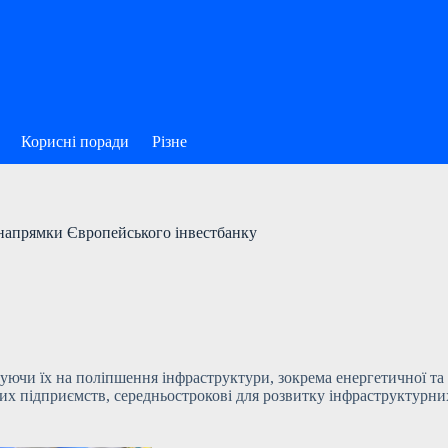
Корисні поради
Різне
 напрямки Європейського інвестбанку
вуючи їх на поліпшення інфраструктури, зокрема енергетичної та 
х підприємств, середньострокові для розвитку інфраструктурних