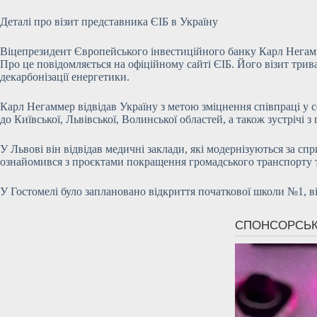
Деталі про візит представника ЄІБ в Україну
Віцепрезидент Європейського інвестиційного банку Карл Негаммер
Про це повідомляється на офіційному сайті ЄІБ. Його візит трив
декарбонізації енергетики.
Карл Негаммер відвідав Україну з метою зміцнення співпраці у 
до Київської, Львівської, Волинської областей, а також зустрічі
У Львові він відвідав медичні заклади, які модернізуються за
ознайомився з проєктами покращення громадського транспорту та
У Гостомелі було заплановано відкриття початкової школи №1, в